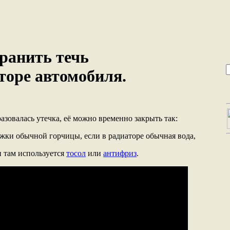
ранить течь
торе автомобиля.
зовалась утечка, её можно временно закрыть так:
ожки обычной горчицы, если в радиаторе обычная вода,
и там используется
тосол
или
антифриз
.