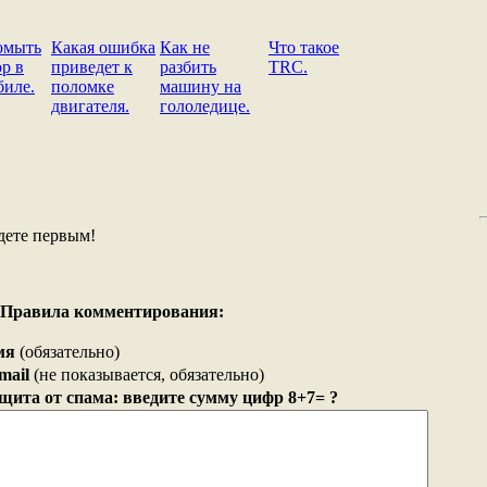
омыть
Какая ошибка
Как не
Что такое
р в
приведет к
разбить
TRC.
биле.
поломке
машину на
двигателя.
гололедице.
дете первым!
Правила комментирования:
мя
(обязательно)
mail
(не показывается, обязательно)
щита от спама: введите сумму цифр 8+7= ?