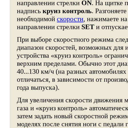
направлении стрелки
ON
. На щитке 
надпись
круиз контроль
. Разгоняет
необходимой
скорости
, нажимаете н
направлении стрелки
SET
и отпускае
При выборе скоростного режима следу
диапазон скоростей, возможных для 
устройства «круиз контроль» ограни
верхним пределами. Обычно этот диа
40...130 км/ч (на разных автомобилях
отличаться, в зависимости от произво
года выпуска).
Для увеличения скорости движения 
газа и «круиз контроль» автоматичес
затем задать новый скоростной режи
моделях после снятия ноги с педали г