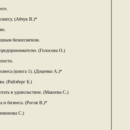
есе.
знесу. (Абчук В.)*
лю.
пешным бизнесменом.
предпринимателю. (Голосова О.)
ности.
изнеса (книга 1). (Доценко А.)*
а. (Райзберг Б.)
тать в удовольствие. (Макеева С.)
 и бизнеса. (Рогов В.)*
имонова С.)