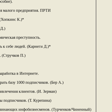
собие).
ля малого предприятия. ПРТИ
(Хопкинс К.)*
Д.)
мическая преступность.
 к себе людей. (Карнеги Д.)*
 (Стручков П.)
заработка в Интернете.
ать базу 1000 подписчиков. (Бер А.)
влечения клиентов. (И. Зерман)
ы подписчиков. (Т. Курепина)
ачинающих инфобизнесменов. (Турченков/Чиненный)