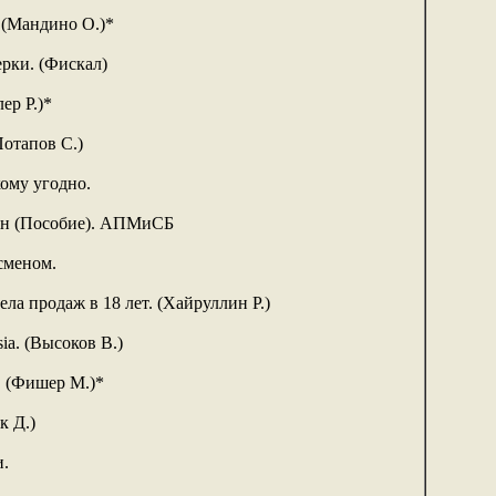
 (Мандино О.)*
рки. (Фискал)
ер Р.)*
отапов С.)
кому угодно.
лан (Пособие). АПМиСБ
сменом.
ела продаж в 18 лет. (Хайруллин Р.)
ia. (Высоков В.)
 (Фишер М.)*
к Д.)
.