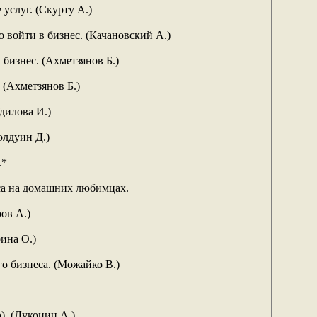
 услуг. (Скурту А.)
 войти в бизнес. (Качановский А.)
 бизнес. (Ахметзянов Б.)
 (Ахметзянов Б.)
дилова И.)
олдуин Д.)
.*
са на домашних любимцах.
ов А.)
ина О.)
о бизнеса. (Можайко В.)
). (Луконин А.)