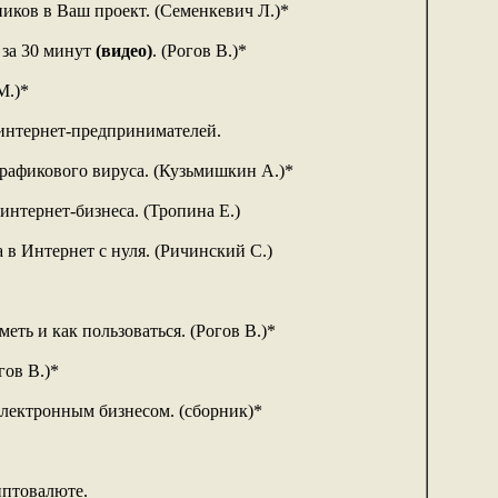
иков в Ваш проект. (Семенкевич Л.)*
 за 30 минут
(видео)
. (Рогов В.)*
М.)*
интернет-предпринимателей.
рафикового вируса. (Кузьмишкин А.)*
интернет-бизнеса. (Тропина Е.)
 в Интернет с нуля. (Ричинский С.)
меть и как пользоваться. (Рогов В.)*
гов В.)*
лектронным бизнесом. (сборник)*
иптовалюте.