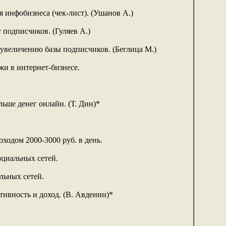
я инфобизнеса (чек-лист). (Ушанов А.)
 подписчиков. (Гуляев А.)
 увеличению базы подписчиков. (Беглица М.)
жи в интернет-бизнесе.
льше денег онлайн. (Т. Дин)*
ходом 2000-3000 руб. в день.
оциальных сетей.
льных сетей.
ивность и доход. (В. Авденин)*