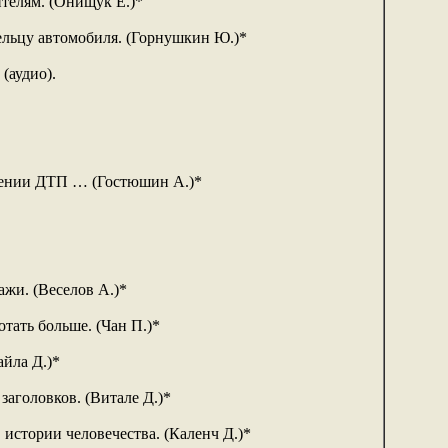
телям. (Онищук Е.)*
ельцу автомобиля. (Горнушкин Ю.)*
(аудио).
шении ДТП … (Гостюшин А.)*
ажи. (Веселов А.)*
отать больше. (Чан П.)*
айла Д.)*
заголовков. (Витале Д.)*
истории человечества. (Каленч Д.)*