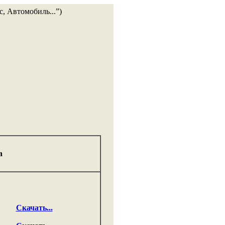
а
Скачать...