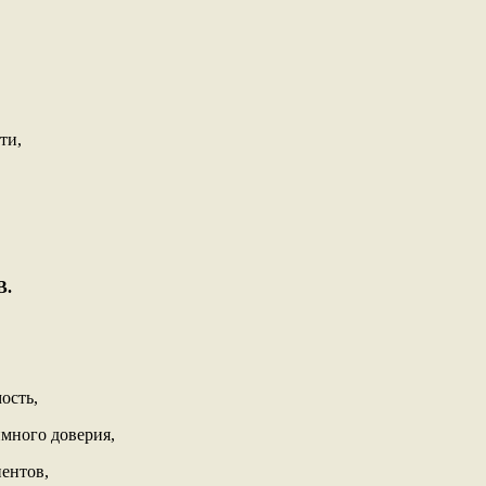
ти,
В.
ость,
имного доверия,
ентов,