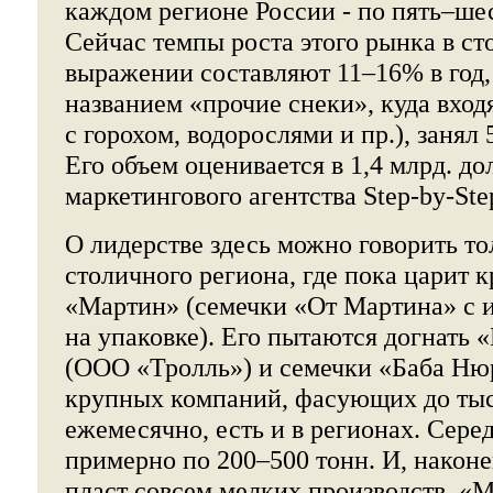
каждом регионе России - по пять–шес
Сейчас темпы роста этого рынка в с
выражении составляют 11–16% в год, 
названием «прочие снеки», куда вход
с горохом, водорослями и пр.), занял
Его объем оценивается в 1,4 млрд. д
маркетингового агентства Step-by-Ste
О лидерстве здесь можно говорить т
столичного региона, где пока царит
«Мартин» (семечки «От Мартина» с 
на упаковке). Его пытаются догнать
(ООО «Тролль») и семечки «Баба Ню
крупных компаний, фасующих до тыс
ежемесячно, есть и в регионах. Сере
примерно по 200–500 тонн. И, након
пласт совсем мелких производств. «