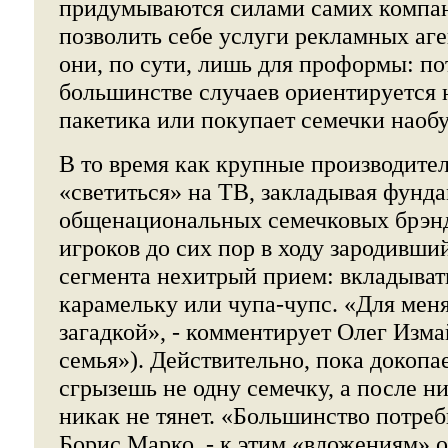
придумываются силами самих компан
позволить себе услуги рекламных аг
они, по сути, лишь для проформы: по
большинстве случаев ориентируется 
пакетика или покупает семечки наоб
В то время как крупные производите
«светиться» на ТВ, закладывая фунд
общенациональных семечковых брэнд
игроков до сих пор в ходу зародивши
сегмента нехитрый прием: вкладыват
карамельку или чупа-чупс. «Для меня
загадкой», - комментирует Олег Изма
семья»). Действительно, пока докопа
сгрызешь не одну семечку, а после ни
никак не тянет. «Большинство потреби
Борис Марко, - к этим «вложениям» 