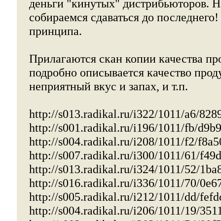
деньги "кинутых" дистрибьюторов. Н
собираемся сдаваться до последнего!
принципа.
Прилагаются скан копии качества пр
подробно описывается качество проду
неприятный вкус и запах, и т.п.
http://s013.radikal.ru/i322/1011/a6/82
http://s001.radikal.ru/i196/1011/fb/d9
http://s004.radikal.ru/i208/1011/f2/f8a
http://s007.radikal.ru/i300/1011/61/f4
http://s013.radikal.ru/i324/1011/52/1b
http://s016.radikal.ru/i336/1011/70/0e
http://s005.radikal.ru/i212/1011/dd/fef
http://s004.radikal.ru/i206/1011/19/35