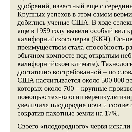
удобрений, известный еще с середин
Крупных успехов в этом самом верм
добились ученые США. В ходе селек
еще в 1959 году вывели особый вид к
калифорнийского червя (ККЧ). Осно
преимуществом стала способность ра
обычном компосте под открытым небо
калифорнийском климате). Технологи
достаточно востребованной – по слов
США насчитывается около 500 000 ве
которых около 700 – крупные произво
помощью технологии вермикультивир
увеличила плодородие почв и соотве
сократив пахотные земли на 17%.
Своего «плодородного» червя искали 