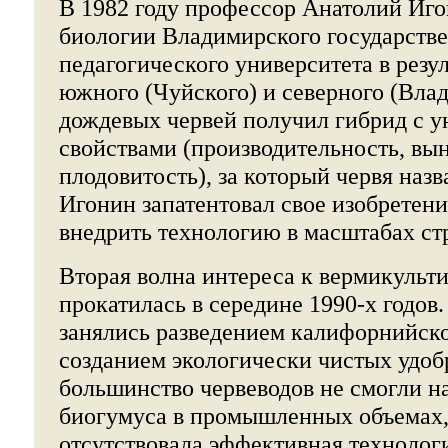
В 1982 году профессор Анатолий Иго
биологии Владимирского государств
педагогического университета в резу
южного (Чуйского) и северного (Вла
дождевых червей получил гибрид с 
свойствами (производительность, вы
плодовитость), за который червя назв
Игонин запатентовал свое изобретение
внедрить технологию в масштабах ст
Вторая волна интереса к вермикульт
прокатилась в середине 1990-х годов
занялись разведением калифорнийско
созданием экологически чистых удоб
большинство червеводов не смогли н
биогумуса в промышленных объемах,
отсутствовала эффективная технолог