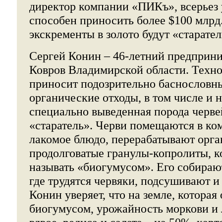
директор компании «ПИКъ», всерьез 
способен приносить более $100 млрд.
экскременты в золото будут «старател
Сергей Конин – 46-летний предприни
Ковров Владимирской области. Техно
приносит подозрительно баснословны
органические отходы, в том числе и н
специально выведенная порода черве
«старатель». Черви помещаются в ком
лакомое блюдо, перерабатывают орг
продолговатые гранулы-копролиты, к
называть «биогумусом». Его собирают
где трудятся червяки, подсушивают и
Конин уверяет, что на земле, которая
биогумусом, урожайность моркови и