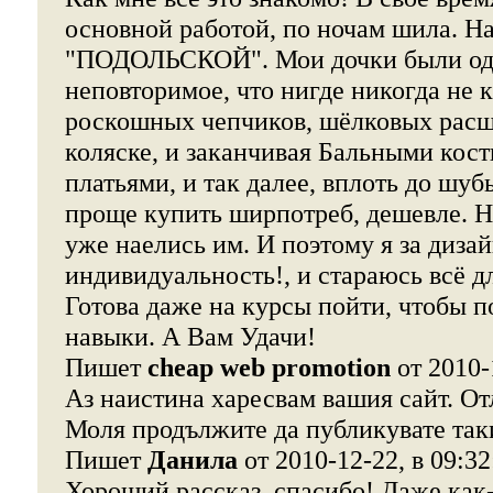
основной работой, по ночам шила. На
"ПОДОЛЬСКОЙ". Мои дочки были оде
неповторимое, что нигде никогда не к
роскошных чепчиков, шёлковых расш
коляске, и заканчивая Бальными ко
платьями, и так далее, вплоть до шу
проще купить ширпотреб, дешевле. Но
уже наелись им. И поэтому я за дизайн
индивидуальность!, и стараюсь всё дл
Готова даже на курсы пойти, чтобы п
навыки. А Вам Удачи!
Пишет
cheap web promotion
от 2010-
Аз наистина харесвам вашия сайт. О
Моля продължите да публикувате таки
Пишет
Данила
от 2010-12-22, в 09:32
Хороший рассказ, спасибо! Даже как-т