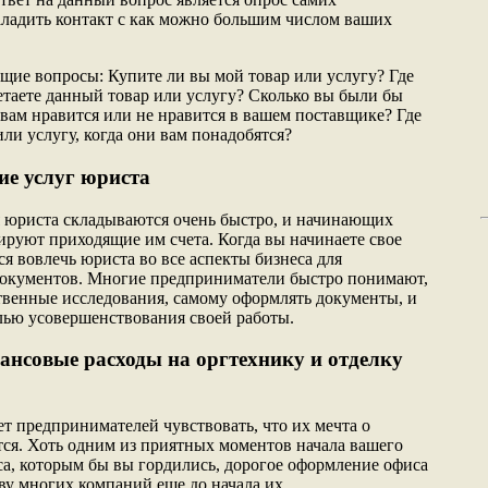
аладить контакт с как можно большим числом ваших
щие вопросы: Купите ли вы мой товар или услугу? Где
етаете данный товар или услугу? Сколько вы были бы
 вам нравится или не нравится в вашем поставщике? Где
или услугу, когда они вам понадобятся?
ие услуг юриста
я юриста складываются очень быстро, и начинающих
руют приходящие им счета. Когда вы начинаете свое
я вовлечь юриста во все аспекты бизнеса для
документов. Многие предприниматели быстро понимают,
твенные исследования, самому оформлять документы, и
лью усовершенствования своей работы.
нсовые расходы на оргтехнику и отделку
т предпринимателей чувствовать, что их мечта о
ся. Хоть одним из приятных моментов начала вашего
иса, которым бы вы гордились, дорогое оформление офиса
тву многих компаний еще до начала их