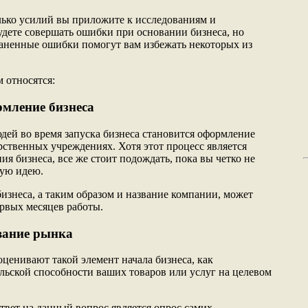
олько усилий вы приложите к исследованиям и
удете совершать ошибки при основании бизнеса, но
аненные ошибки помогут вам избежать некоторых из
 относятся:
мление бизнеса
ей во время запуска бизнеса становится оформление
рственных учреждениях. Хотя этот процесс является
я бизнеса, все же стоит подождать, пока вы четко не
ную идею.
изнеса, а таким образом и название компании, может
рвых месяцев работы.
вание рынка
ценивают такой элемент начала бизнеса, как
льской способности ваших товаров или услуг на целевом
вет на данный вопрос является опрос самих