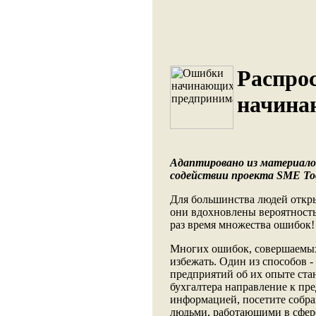
Распро
начина
Адаптировано из материалов
содействии проекта SME Too
Для большинства людей откры
они вдохновлены вероятность
раз время множества ошибок!
Многих ошибок, совершаем
избежать. Один из способов 
предприятий об их опыте ста
бухгалтера направление к п
информацией, посетите собра
людьми, работающими в сфере