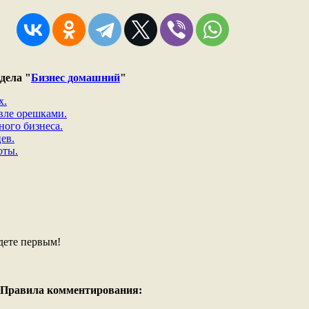
дела "
Бизнес домашний
"
х.
овле орешками.
ого бизнеса.
ев.
оты.
дете первым!
Правила комментирования: