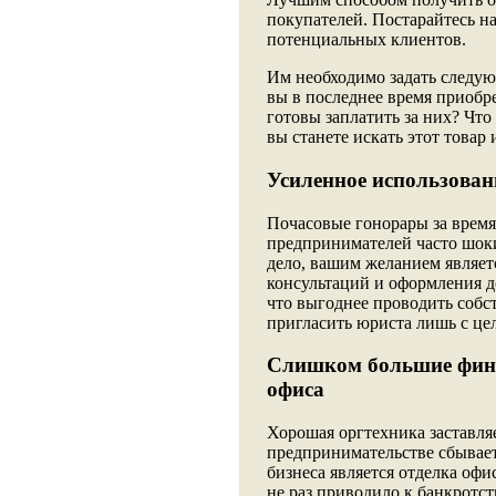
покупателей. Постарайтесь н
потенциальных клиентов.
Им необходимо задать следую
вы в последнее время приобр
готовы заплатить за них? Что
вы станете искать этот товар 
Усиленное использован
Почасовые гонорары за врем
предпринимателей часто шоки
дело, вашим желанием являетс
консультаций и оформления 
что выгоднее проводить собс
пригласить юриста лишь с це
Слишком большие фина
офиса
Хорошая оргтехника заставляе
предпринимательстве сбывает
бизнеса является отделка оф
не раз приводило к банкротс