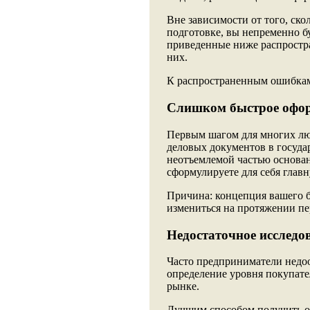
Вне зависимости от того, ск
подготовке, вы непременно б
приведенные ниже распростр
них.
К распространенным ошибкам
Слишком быстрое офор
Первым шагом для многих люд
деловых документов в госуда
неотъемлемой частью основани
сформулируете для себя глав
Причина: концепция вашего б
измениться на протяжении пе
Недостаточное исследо
Часто предприниматели недоо
определение уровня покупате
рынке.
Лучшим способом получить от