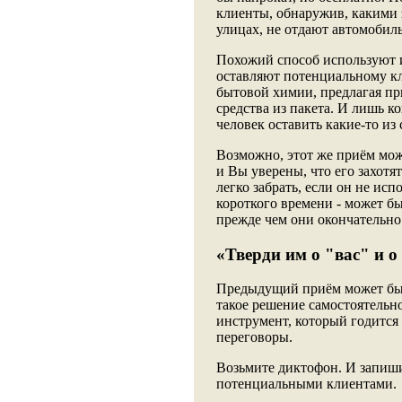
клиенты, обнаружив, какими
улицах, не отдают автомобиль
Похожий способ используют и
оставляют потенциальному к
бытовой химии, предлагая пр
средства из пакета. И лишь ко
человек оставить какие-то из 
Возможно, этот же приём мо
и Вы уверены, что его захотят
легко забрать, если он не исп
короткого времени - может бы
прежде чем они окончательно
«Тверди им о "вас" и о
Предыдущий приём может быт
такое решение самостоятельно
инструмент, который годится 
переговоры.
Возьмите диктофон. И запиши
потенциальными клиентами.