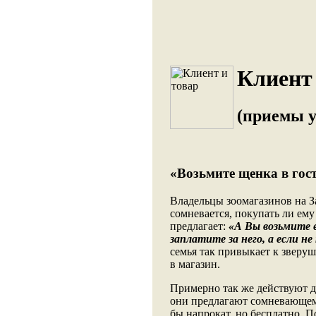
Клиент 
(приемы 
«Возьмите щенка в гост
Владельцы зоомагазинов на З
сомневается, покупать ли ем
предлагает:
«А Вы возьмите е
заплатите за него, а если н
семья так привыкает к зверуш
в магазин.
Примерно так же действуют д
они предлагают сомневающему
бы напрокат, но бесплатно. По