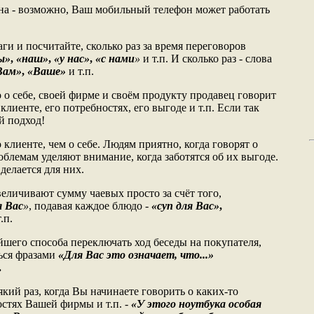
на - возможно, Ваш мобильный телефон может работать
аги и посчитайте, сколько раз за время переговоров
ы»
,
«наш»
,
«у нас»
,
«с нами
»
и т.п.
И сколько раз - слова
Вам»
,
«Ваше»
и т.п.
о о себе, своей фирме и своём продукту продавец говорит
 клиенте, его потребностях, его выгоде и т.п. Если так
й подход!
 клиенте, чем о себе. Людям приятно, когда говорят о
облемам уделяют внимание, когда заботятся об их выгоде.
делается для них.
личивают сумму чаевых просто за счёт того,
я Вас
»
, подавая каждое блюдо -
«суп для Вас»
,
.п.
ейшего способа переключать ход беседы на покупателя,
ься фразами
«Для Вас это означает, что...»
.
який раз, когда Вы начинаете говорить о каких-то
остях Вашей фирмы и т.п. -
«У этого ноутбука особая