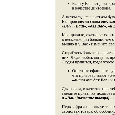
Если у Вас нет диктофо
в качестве диктофона.
А потом сядьте с листком бум
Вы произнесли слова
«я»
,
«м
«Вы»
,
«Ваш»
,
«для Вас»
,
«к 
Как правило, оказывается, чт
в несколько раз больше, чем о
вышло и у Вас - измените сво
Старайтесь больше говорить о
них. Люди любят, когда их пр
Людям нравится, когда что-то 
Опытные официанты уве
что приговаривают
«дл
«антрекот для Вас»
и т
Для начала, в качестве прост
заведите привычку пользоват
и
«Ваш [название товара]...»
Первая фраза используется вс
свойствах товара, об особенн