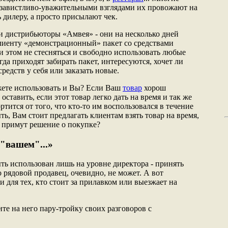
 завистливо-уважительными взглядами их провожают на
 дилеру, а просто присылают чек.
 дистрибьюторы «Амвея» - они на несколько дней
лиенту «демонстрационный» пакет со средствами
и этом не стесняться и свободно использовать любые
гда приходят забирать пакет, интересуются, хочет ли
средств у себя или заказать новые.
жете использовать и Вы? Если Ваш
товар
хорош
 оставить, если этот товар легко дать на время и так же
ортится от того, что кто-то им воспользовался в течение
ть, Вам стоит предлагать клиентам взять товар на время,
 примут решение о покупке?
 "вашем"...»
ь использован лишь на уровне директора - принять
 рядовой продавец, очевидно, не может. А вот
и для тех, кто стоит за прилавком или выезжает на
те на него пару-тройку своих разговоров с