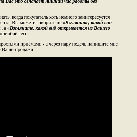
ля Вас это означает лишний час работы без
ять, когда покупатель хоть немного заинтересуется
мента, Вы можете говорить не
«Взгляните, какой вид
»
,
а
«Взгляните, какой вид открывается из Вашего
 приобрёл его.
простыми приёмами - а через пару недель напишите мне
ло Ваши продажи.