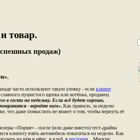
и товар.
успешных продаж)
и».
ападе часто используют такую уловку - если
клиент
у славного пушистого щенка или котёнка, продавец
го в гости на недельку. Если всё будет хорошо,
е понравится - вернёте нам»
.
Как правило, за неделю
ке, что даже помыслить не может о том, чтобы вернуть её
илеры «Порше» - после (или даже вместо) тест-драйва
ся клиенту взять автомобиль покататься на неделю. Как
ездить на нём в офис, в клуб, в
ресторан
... Многие