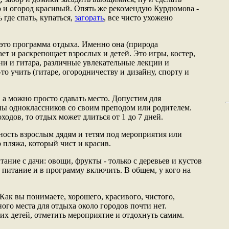
о и огород красивый. Опять же рекомендую Курдюмова -
 где спать, купаться,
загорать
, все чисто ухожено
- это программа отдыха. Именно она (природа
ает и раскрепощает взрослых и детей. Это игры, костер,
ни и гитара, различные увлекательные лекции и
то учить (гитаре, огородничеству и дизайну, спорту и
 а можно просто сдавать место. Допустим для
ы одноклассников со своим преподом или родителем.
ходов, то отдых может длиться от 1 до 7 дней.
ность взрослым дядям и тетям под мероприятия или
 пляжа, который чист и красив.
ание с дачи: овощи, фрукты - только с деревьев и кустов
о питание и в программу включить. В общем, у кого на
Как вы понимаете, хорошего, красивого, чистого,
ого места для отдыха около городов почти нет.
оих детей, отметить мероприятие и отдохнуть самим.