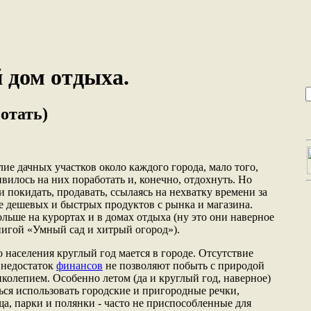
 дом отдыха.
ботать)
ие дачных участков около каждого города, мало того,
вилось на них поработать и, конечно, отдохнуть. Но
и покидать, продавать, ссылаясь на нехватку времени за
лее дешевых и быстрых продуктов с рынка и магазина.
льше на курортах и в домах отдыха (ну это они наверное
нигой «Умный сад и хитрый огород»).
 населения круглый год мается в городе. Отсутствие
 недостаток
финансов
не позволяют побыть с природой
иколепием. Особенно летом (да и круглый год, наверное)
ься использовать городские и пригородные речки,
а, парки и полянки - часто не приспособленные для