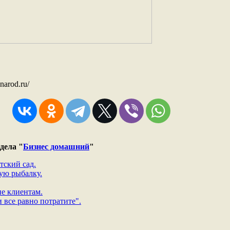
narod.ru/
дела "
Бизнес домашний
"
тский сад.
ую рыбалку.
е клиентам.
 все равно потратите".