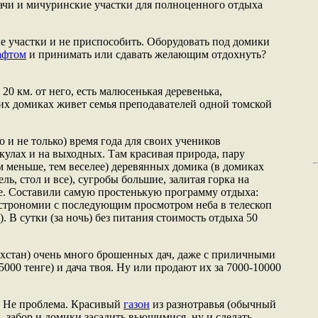
Дачи и мичуринские участки для полноценного отдыха
е участки и не приспособить. Оборудовать под домики
афтом
и принимать или сдавать желающим отдохнуть?
 20 км. от него, есть малюсенькая деревенька,
ких домиках живет семья преподавателей одной томской
о и не только) время года для своих учеников
кулах и на выходных. Там красивая природа, пару
м меньше, тем веселее) деревянных домика (в домиках
ль, стол и все), сугробы большие, залитая горка на
ице. Составили самую простенькую программу отдыха:
астрономии с последующим просмотром неба в телескоп
. В сутки (за ночь) без питания стоимость отдыха 50
ахстан) очень много брошенных дач, даже с приличными
5000 тенге) и дача твоя. Ну или продают их за 7000-10000
. Не проблема. Красивый
газон
из разнотравья (обычный
д, забор и домики засадить вьющимися, ну и сделать