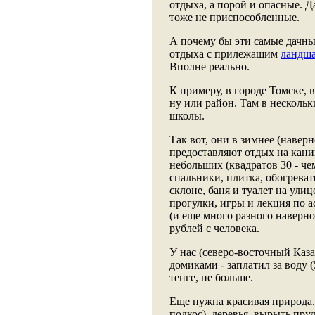
отдыха, а порой и опасные. 
тоже не приспособленные.
А почему бы эти самые дачны
отдыха с прилежащим
ландш
Вполне реально.
К примеру, в городе Томске, в
ну или район. Там в несколь
школы.
Так вот, они в зимнее (наверн
предоставляют отдых на кани
небольших (квадратов 30 - че
спальники, плитка, обогревате
склоне, баня и туалет на ул
прогулки, игры и лекция по 
(и еще много разного наверно)
рублей с человека.
У нас (северо-восточный Каз
домиками - заплатил за воду (
тенге, не больше.
Еще нужна красивая природа
подкос), деревья, вырыть пру