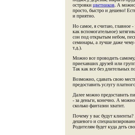
островки
цветников
. А можн
просто, быстро и дешево! Есть
и приятно.
Но самое, я считаю, главное 
как вспомогательное) затягив
сон под открытым небом, пес
семинары, а лучше даже чему-
т.д.).
Можно все проводить самому,
приехавших друзей или групп
Так как все без длительных по
Возможно, сдавать свою мест
предоставить услугу платного
Далее можно предоставить пит
- за деньги, конечно. А можн
сколько фантазии хватит.
Почему у вас будут клиенты? 
дешевого и специализированн
Родителям будет куда деть св