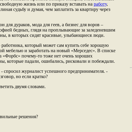
свободную жизнь или по приказу вставать на
работу
,
линая судьбу и думая, чем заплатить за квартиру через
н для дураков, мода для геев, а бизнес для воров –
офией бедных, глядя на проплывающие за заледеневшим
ны, в которых сидят красивые, улыбающиеся люди.
о работника, который может сам купить себе хорошую
вой мебелью и заработать на новый «Мерседес». В списке
 «Форбс» почему-то тоже нет очень хороших
ны, которые падали, ошибались, рисковали и побеждали.
? - спросил журналист успешного предпринимателя. -
зговор, но если кратко?
ветить двумя словами.
авильные решения?