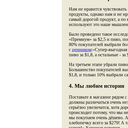
Нам не нравится чувствовать
продукты, однако нам и не н
самый дорогой продукт, а по
используют это наше мышлени
Было проведено такое исслед
«Премиум» за $2,5 и пиво, п
80% покупателей выбрали бол
с
ценником
:«Супер-выгодная 
пиво за $1,8, а остальные - за
На третьем этапе убрали пиво
Большинство покупателей выбр
$1,8, и только 10% выбрали с
4. Мы любим истории
Поставьте в магазине рядом с
должны различаться очень не
серьёзно увеличатся, хотя дор
происходит потому, что мы не
мы покупаем очень дёшево. А
хлебопечку всего за $279! А т
купит!» Хорошая история.