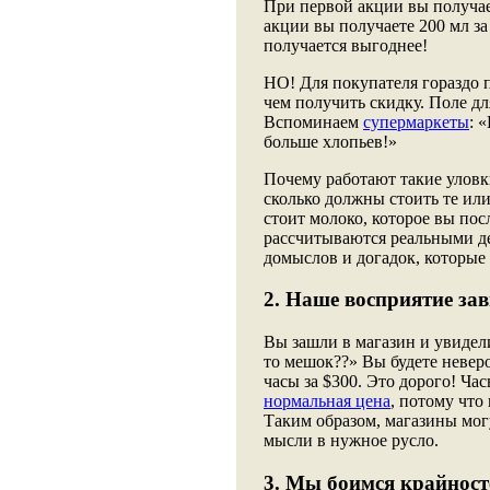
При первой акции вы получаете
акции вы получаете 200 мл за 
получается выгоднее!
НО! Для покупателя гораздо п
чем получить скидку. Поле д
Вспоминаем
супермаркеты
: 
больше хлопьев!»
Почему работают такие уловк
сколько должны стоить те ил
стоит молоко, которое вы пос
рассчитываются реальными де
домыслов и догадок, которые 
2. Наше восприятие за
Вы зашли в магазин и увидели
то мешок??» Вы будете невер
часы за $300. Это дорого! Ча
нормальная цена
, потому что
Таким образом, магазины мог
мысли в нужное русло.
3. Мы боимся крайност