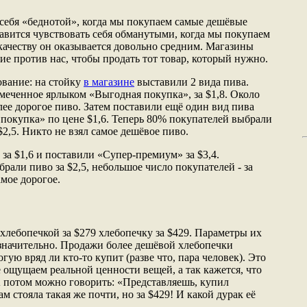
 себя «беднотой», когда мы покупаем самые дешёвые
равится чувствовать себя обманутыми, когда мы покупаем
 качеству он оказывается довольно средним. Магазины
е против нас, чтобы продать тот товар, который нужно.
ование: на стойку
в магазине
выставили 2 вида пива.
омеченное ярлыком «Выгодная покупка», за $1,8. Около
ее дорогое пиво. Затем поставили ещё один вид пива
покупка» по цене $1,6. Теперь 80% покупателей выбрали
 $2,5. Никто не взял самое дешёвое пиво.
 за $1,6 и поставили «Супер-премиум» за $3,4.
али пиво за $2,5, небольшое число покупателей - за
амое дорогое.
 хлебопечкой за $279 хлебопечку за $429. Параметры их
значительно. Продажи более дешёвой хлебопечки
огую вряд ли кто-то купит (разве что, пара человек). Это
 ощущаем реальной ценности вещей, а так кажется, что
 потом можно говорить: «Представляешь, купил
ам стояла такая же почти, но за $429! И какой дурак её