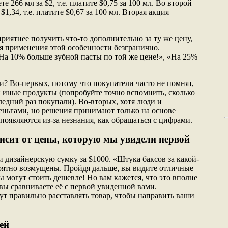
 266 мл за $2, т.е. платите $0,75 за 100 мл. Во второй
$1,34, т.е. платите $0,67 за 100 мл. Вторая акция
риятнее получить что-то дополнительно за ту же цену,
ля применения этой особенности безгранично.
«На 10% больше зубной пасты по той же цене!», «На 25%
и? Во-первых, потому что покупатели часто не помнят,
и иные продукты (попробуйте точно вспомнить, сколько
ледний раз покупали). Во-вторых, хотя люди и
ньгами, но решения принимают только на основе
появляются из-за незнания, как обращаться с цифрами.
висит от цены, которую мы увидели первой
 дизайнерскую сумку за $1000. «Штука баксов за какой-
оятно возмущены. Пройдя дальше, вы видите отличные
сы могут стоить дешевле! Но вам кажется, что это вполне
 вы сравниваете её с первой увиденной вами.
ут правильно расставлять товар, чтобы направить ваши
ей