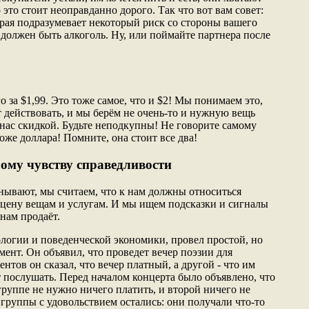
о это стоит неоправданно дорого. Так что вот вам совет:
орая подразумевает некоторый риск со стороны вашего
 должен быть алкоголь. Ну, или поймайте партнера после
о за $1,99. Это тоже самое, что и $2! Мы понимаем это,
 действовать, и мы берём не очень-то и нужную вещь
 нас скидкой. Будьте неподкупны! Не говорите самому
роже доллара! Помните, она стоит все два!
ому чувству справедливости
нывают, мы считаем, что к нам должны относиться
 цену вещам и услугам. И мы ищем подсказки и сигналы
 нам продаёт.
логии и поведенческой экономики, провел простой, но
ент. Он объявил, что проведет вечер поэзии для
нтов он сказал, что вечер платный, а другой - что им
ут послушать. Перед началом концерта было объявлено, что
 группе не нужно ничего платить, и второй ничего не
 группы с удовольствием остались: они получали что-то