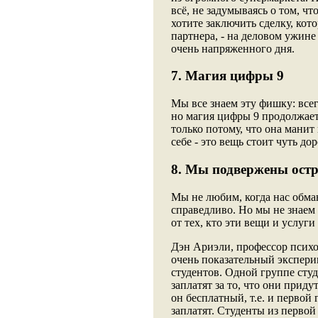
всё, не задумываясь о том, чт
хотите заключить сделку, кот
партнера, - на деловом ужине
очень напряженного дня.
7. Магия цифры 9
Мы все знаем эту фишку: всег
но магия цифры 9 продолжает
только потому, что она манит
себе - это вещь стоит чуть до
8. Мы подвержены остр
Мы не любим, когда нас обма
справедливо. Но мы не знаем
от тех, кто эти вещи и услуги
Дэн Ариэли, профессор психо
очень показательный эксперим
студентов. Одной группе студе
заплатят за то, что они прид
он бесплатный, т.е. и первой
заплатят. Студенты из первой