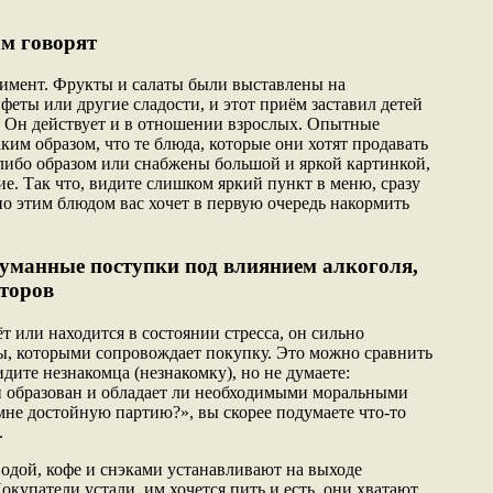
ам говорят
имент. Фрукты и салаты были выставлены на
феты или другие сладости, и этот приём заставил детей
в. Он действует и в отношении взрослых. Опытные
ким образом, что те блюда, которые они хотят продавать
либо образом или снабжены большой и яркой картинкой,
е. Так что, видите слишком яркий пункт в меню, сразу
но этим блюдом вас хочет в первую очередь накормить
уманные поступки под влиянием алкоголя,
кторов
ёт или находится в состоянии стресса, он сильно
ы, которыми сопровождает покупку. Это можно сравнить
идите незнакомца (незнакомку), но не думаете:
н образован и обладает ли необходимыми моральными
мне достойную партию?», вы скорее подумаете что-то
.
одой, кофе и снэками устанавливают на выходе
окупатели устали, им хочется пить и есть, они хватают