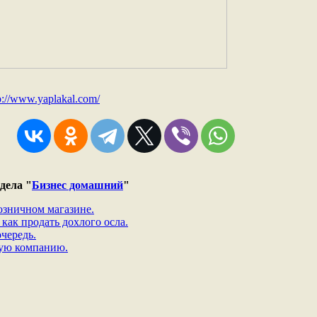
p://www.yaplakal.com/
дела "
Бизнес домашний
"
озничном магазине.
как продать дохлого осла.
очередь.
вую компанию.