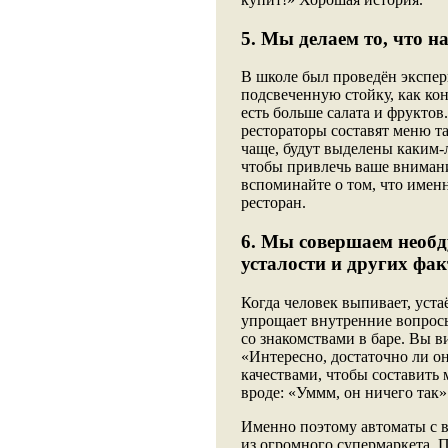
5. Мы делаем то, что н
В школе был проведён экспер
подсвеченную стойку, как кон
есть больше салата и фрукто
рестораторы составят меню та
чаще, будут выделены каким-
чтобы привлечь ваше внимани
вспоминайте о том, что имен
ресторан.
6. Мы совершаем необд
усталости и других фа
Когда человек выпивает, уста
упрощает внутренние вопрос
со знакомствами в баре. Вы в
«Интересно, достаточно ли о
качествами, чтобы составить 
вроде: «Уммм, он ничего так»
Именно поэтому автоматы с в
из огромного супермаркета. П