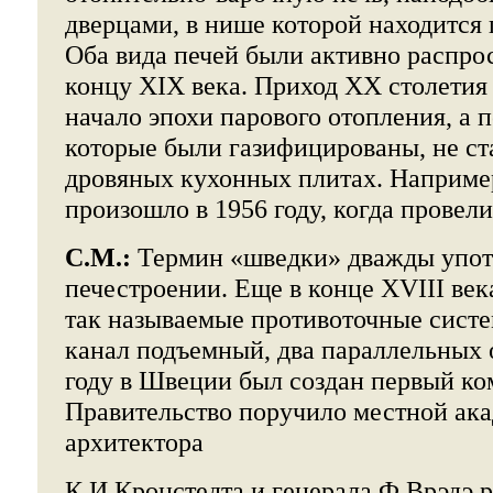
дверцами, в нише которой находится 
Оба вида печей были активно распро
концу XIX века. Приход ХХ столетия
начало эпохи парового отопления, а п
которые были газифицированы, не ст
дровяных кухонных плитах. Например
произошло в 1956 году, когда провели 
С.М.:
Термин «шведки» дважды упот
печестроении. Еще в конце XVIII ве
так называемые противоточные систе
канал подъемный, два параллельных 
году в Швеции был создан первый ком
Правительство поручило местной ака
архитектора
К.И.Кронстедта и генерала Ф.Врэдэ р