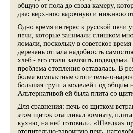
общую от пола до свода камеру, кото
две: верхнюю варочную и нижнюю о
Одно время интерес к русской печи у
печи, которые занимали слишком мно
ломали, поскольку в советское время
деревень отпала надобность самосто
хлеб - его стали завозить подводами.
проблема отопления оставалась. В ре
более компактные отопительно-вароч
большая группа моделей под общим 
Альтернативой ей была плита со щит
Для сравнения: печь со щитком встраи
этом щиток отапливал комнату, плит
кухню, на ней готовили. «Шведка» п
отопительно-варочную печь, наподоб