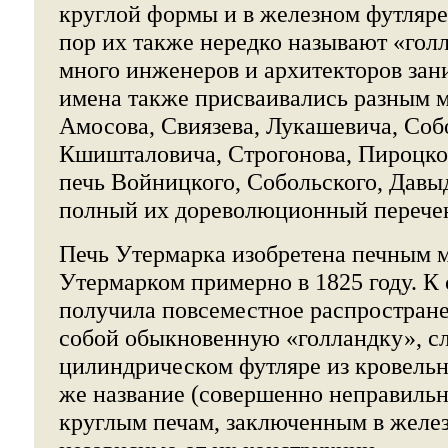
круглой формы и в железном футляре
пор их также нередко называют «гол
много инженеров и архитекторов зан
имена также присваивались разным 
Амосова, Свиязева, Лукашевича, Соб
Кшишталовича, Строгонова, Пироцког
печь Войницкого, Собольского, Давыд
полный их дореволюционный перече
Печь Утермарка изобретена печным 
Утермарком примерно в 1825 году. К
получила повсеместное распростране
собой обыкновенную «голландку», с
цилиндрическом футляре из кровельн
же название (совершенно неправильно
круглым печам, заключенным в желе