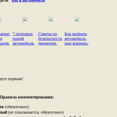
дела "
Вы и автомобиль
"
вание:
7 полезных
Советы по
Как выбрать
ая
опций
безопасности
автомобиль-
ация.
автомобиля.
движения.
ные коврики.
дете первым!
Правила комментирования:
мя
(обязательно)
mail
(не показывается, обязательно)