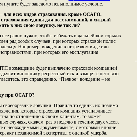
ом пункте будет заведомо невыполнимое условие.
 – для всех видов страхования, кроме ОСАГО.
 страхования едины для всех компаний, и хитрый
ить в них свою ловушку, не так ли?
а все равно нужно, чтобы избежать в дальнейшем горьких
слен ряд особых случаев, при которых страховой полис
адельцу. Например, вождение в нетрезвом виде или
исправностями, при которых его эксплуатация
ДТП возмещение будет выплачено страховой компанией
редъявит виновнику регрессный иск и взыщет с него всю
гласитесь, это справедливо. «Пьяное» вождение – не
иду при ОСАГО?
ы своеобразные ловушки. Правила-то едины, но помимо
аявления, которые страховая компания устанавливает
естна по отношению к своим клиентам, то может
вых случаях, скажем, раз в неделю в течение двух часов.
те с необходимыми документами те, с которыми вполне
р, акт независимой экспертизы с оценкой ущерба.