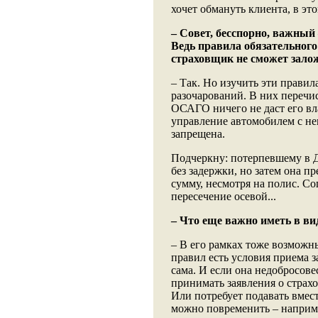
хочет обмануть клиента, в эт
– Совет, бесспорно, важный
Ведь правила обязательного
страховщик не сможет залож
– Так. Но изучить эти правил
разочарований. В них перечи
ОСАГО ничего не даст его вл
управление автомобилем с не
запрещена.
Подчеркну: потерпевшему в 
без задержки, но затем она п
сумму, несмотря на полис. Со
пересечение осевой...
– Что еще важно иметь в в
– В его рамках тоже возможн
правил есть условия приема з
сама. И если она недобросов
принимать заявления о страхо
Или потребует подавать вмес
можно повременить – наприме