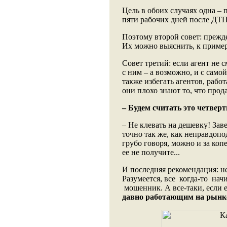
Цель в обоих случаях одна – 
пяти рабочих дней после ДТ
Поэтому второй совет: прежде
Их можно выяснить, к примеру
Совет третий: если агент не 
с ним – а возможно, и с само
также избегать агентов, рабо
они плохо знают то, что прод
– Будем считать это четвер
– Не клевать на дешевку! За
точно так же, как неправдопо
грубо говоря, можно и за коп
ее не получите...
И последняя рекомендация: н
Разумеется, все когда-то н
мошенник. А все-таки, если 
давно работающим на рынке