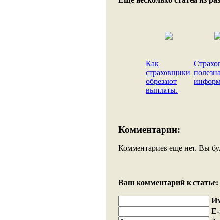
Еще несколько статей из раз
Как
Страхо
страховщики
полезн
обрезают
информ
выплаты.
Комментарии:
Комментариев еще нет. Вы бу
Ваш комментарий к статье:
И
E-