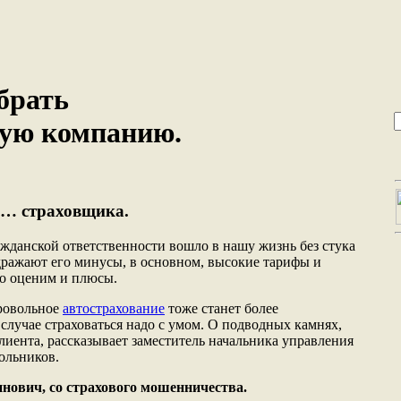
брать
вую компанию.
о… страховщика.
ажданской ответственности вошло в нашу жизнь без стука
здражают его минусы, в основном, высокие тарифы и
но оценим и плюсы.
бровольное
автострахование
тоже станет более
случае страховаться надо с умом. О подводных камнях,
лиента, рассказывает заместитель начальника управления
ольников.
нович, со страхового мошенничества.