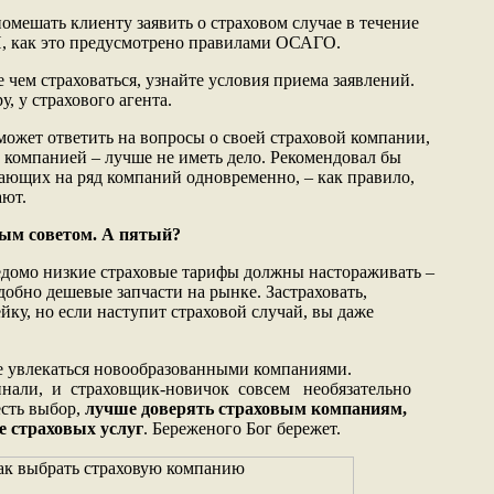
помешать клиенту заявить о страховом случае в течение
П, как это предусмотрено правилами ОСАГО.
 чем страховаться, узнайте условия приема заявлений.
, у страхового агента.
сможет ответить на вопросы о своей страховой компании,
й компанией – лучше не иметь дело. Рекомендовал бы
тающих на ряд компаний одновременно, – как правило,
ают.
тым советом. А пятый?
ведомо низкие страховые тарифы должны настораживать –
добно дешевые запчасти на рынке. Застраховать,
ейку, но если наступит страховой случай, вы даже
е увлекаться новообразованными компаниями.
ачинали, и страховщик-новичок совсем необязательно
есть выбор,
лучше доверять страховым компаниям,
 страховых услуг
. Береженого Бог бережет.