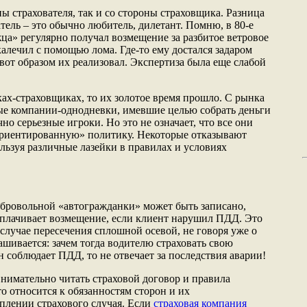
ы страхователя, так и со стороны страховщика. Разница
тель – это обычно любитель, дилетант. Помню, в 80-е
ца» регулярно получал возмещение за разбитое ветровое
 калечил с помощью лома. Где-то ему достался задаром
 вот образом их реализовал. Экспертиза была еще слабой
ах-страховщиках, то их золотое время прошло. С рынка
ые компании-однодневки, имевшие целью собрать деньги
но серьезные игроки. Но это не означает, что все они
о-ориентированную» политику. Некоторые отказывают
льзуя различные лазейки в правилах и условиях
обровольной «автогражданки» может быть записано,
ыплачивает возмещение, если клиент нарушил ПДД. Это
в случае пересечения сплошной осевой, не говоря уже о
ашивается: зачем тогда водителю страховать свою
н соблюдает ПДД, то не отвечает за последствия аварии!
внимательно читать страховой договор и правила
то относится к обязанностям сторон и их
плении страхового случая. Если
страховая компания