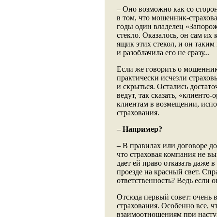
– Оно возможно как со сторон
в том, что мошенник-страхова
годы один владелец «Запорож
стекло. Оказалось, он сам их
ящик этих стекол, и он таким
и разоблачила его не сразу...
Если же говорить о мошенник
практически исчезли страхов
и скрыться. Остались достаточ
ведут, так сказать, «клиент
клиентам в возмещении, испо
страхования.
– Например?
– В правилах или договоре д
что страховая компания не в
дает ей право отказать даже 
проезде на красный свет. Спр
ответственность? Ведь если о
Отсюда первый совет: очень 
страхования. Особенно все, ч
взаимоотношениям при насту