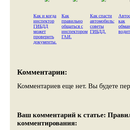
Как и когда
Как
Как спасти
Автос
инспектор
правильно
автомобиль:
как
ГИБДД
общаться с
советы
обма
может
инспектором
ГИБДД.
водит
проверить
ГАИ.
документы.
Комментарии:
Комментариев еще нет. Вы будете пе
Ваш комментарий к статье:
Прави
комментирования: