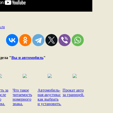
.ru
дела "
Вы и автомобиль
"
ть за
Что такое
Автомобиль-
Прокат авто
осле
читаемость
ная акустика:
за границей.
о
номерного
как выбрать
ва.
знака.
и установить.