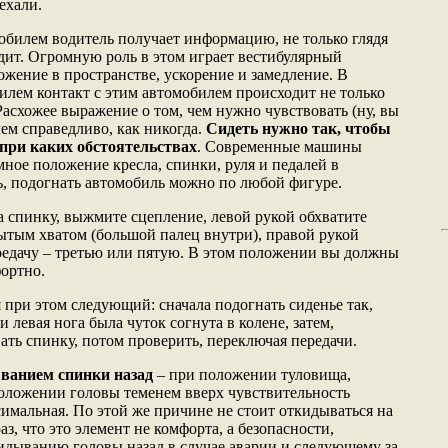
ехали.
обилем водитель получает информацию, не только глядя
одит. Огромную роль в этом играет вестибулярный
жение в пространстве, ускорение и замедление. В
илем контакт с этим автомобилем происходит не только
Расхожее выражение о том, чем нужно чувствовать (ну, вы
лем справедливо, как никогда.
Сидеть нужно так, чтобы
 при каких обстоятельствах
. Современные машины
ное положение кресла, спинки, руля и педалей в
ь, подогнать автомобиль можно по любой фигуре.
на спинку, выжмите сцепление, левой рукой обхватите
рытым хватом (большой палец внутри), правой рукой
едачу – третью или пятую. В этом положении вы должны
фортно.
 при этом следующий: сначала подогнать сиденье так,
левая нога была чуток согнута в колене, затем,
вать спинку, потом проверить, переключая передачи.
ыванием спинки назад
– при положении туловища,
положении головы теменем вверх чувствительность
симальная. По этой же причине не стоит откидываться на
з, что это элемент не комфорта, а безопасности,
дыванию головы назад в случае аварии и следующему за