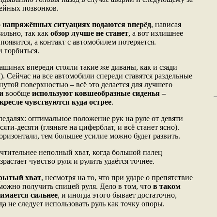
ейных позвонков.
о напряжённых ситуациях подаются вперёд
, нависая
вильно, так как
обзор лучше не станет
, а вот излишнее
оявится, а контакт с автомобилем потеряется.
и горбиться.
машинах впереди стояли такие же диваны, как и сзади
). Сейчас на все автомобили спереди ставятся раздельные
гнутой поверхностью – всё это делается для лучшего
ки
вообще
используют ковшеобразные сиденья –
кресле чувствуются куда острее
.
 педалях: оптимальное положение рук на руле от девяти
яти-десяти (гляньте на циферблат, и всё станет ясно).
оризонтали, тем большее усилие можно будет развить.
чтительнее неполный хват, когда большой палец
зрастает чувство руля и рулить удаётся точнее.
крытый хват
, несмотря на то, что при ударе о препятствие
можно получить спицей руля. Дело в том, что
в таком
имается сильнее
, и иногда этого бывает достаточно,
да не следует использовать руль как точку опоры.