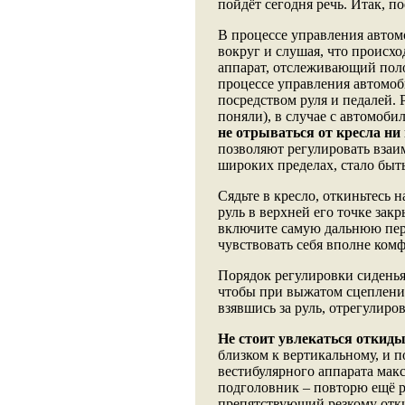
пойдёт сегодня речь. Итак, по
В процессе управления автом
вокруг и слушая, что происх
аппарат, отслеживающий поло
процессе управления автомоб
посредством руля и педалей. 
поняли), в случае с автомоби
не отрываться от кресла ни
позволяют регулировать взаим
широких пределах, стало быт
Сядьте в кресло, откиньтесь 
руль в верхней его точке зак
включите самую дальнюю пер
чувствовать себя вполне ком
Порядок регулировки сиденья
чтобы при выжатом сцеплении 
взявшись за руль, отрегулиро
Не стоит увлекаться откид
близком к вертикальному, и 
вестибулярного аппарата мак
подголовник – повторю ещё ра
препятствующий резкому отки