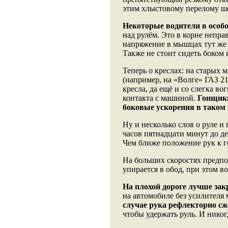
этим хлыстовому перелому ш
Некоторые водители в особ
над рулём. Это в корне непра
напряжение в мышцах тут же п
Также не стоит сидеть боком 
Теперь о креслах: на старых 
(например, на «Волге» ГАЗ 21
кресла, да ещё и со слегка во
контакта с машиной.
Гонщи
боковые ускорения в таком 
Ну и несколько слов о руле и
часов пятнадцати минут до дес
Чем ближе положение рук к г
На больших скоростях предпо
упирается в обод, при этом во
На плохой дороге лучше за
на автомобиле без усилителя 
случае рука рефлекторно сж
чтобы удержать руль. И никог