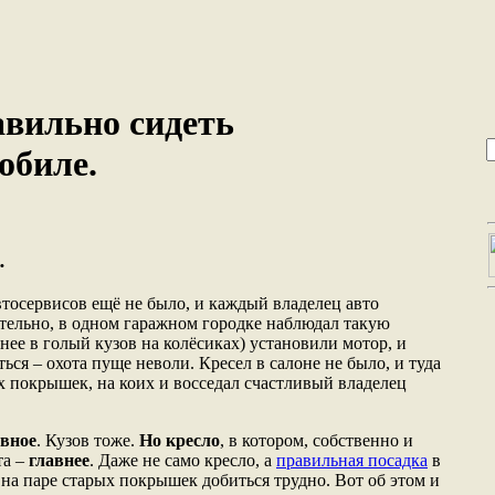
авильно сидеть
обиле.
…
автосервисов ещё не было, и каждый владелец авто
тельно, в одном гаражном городке наблюдал такую
чнее в голый кузов на колёсиках) установили мотор, и
ься – охота пуще неволи. Кресел в салоне не было, и туда
х покрышек, на коих и восседал счастливый владелец
авное
. Кузов тоже.
Но кресло
, в котором, собственно и
та –
главнее
. Даже не само кресло, а
правильная посадка
в
, на паре старых покрышек добиться трудно. Вот об этом и