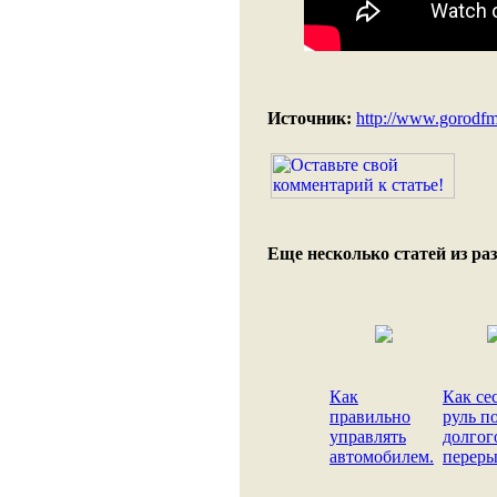
Источник:
http://www.gorodfm
Еще несколько статей из раз
Как
Как сес
правильно
руль п
управлять
долгог
автомобилем.
переры