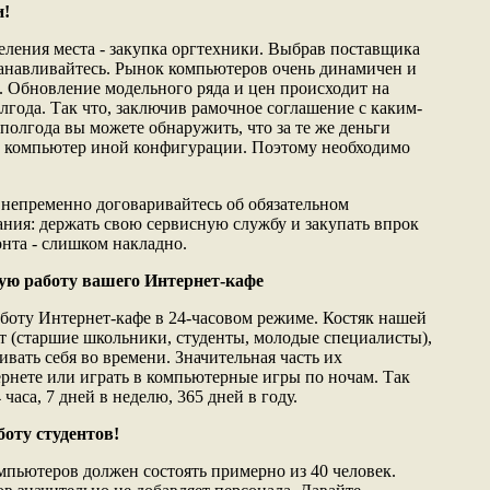
и!
ления места - закупка оргтехники. Выбрав поставщика
танавливайтесь. Рынок компьютеров очень динамичен и
. Обновление модельного ряда и цен происходит на
лгода. Так что, заключив рамочное соглашение с каким-
полгода вы можете обнаружить, что за те же деньги
й компьютер иной конфигурации. Поэтому необходимо
, непременно договаривайтесь об обязательном
ния: держать свою сервисную службу и закупать впрок
онта - слишком накладно.
вую работу вашего Интернет-кафе
аботу Интернет-кафе в 24-часовом режиме. Костяк нашей
ет (старшие школьники, студенты, молодые специалисты),
вать себя во времени. Значительная часть их
ернете или играть в компьютерные игры по ночам. Так
 часа, 7 дней в неделю, 365 дней в году.
боту студентов!
мпьютеров должен состоять примерно из 40 человек.