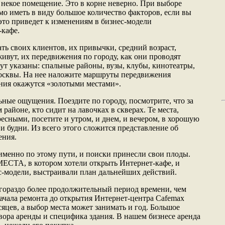
 некое помещение. Это в корне неверно. При выборе
о иметь в виду большое количество факторов, если вы
 это приведет к изменениям в бизнес-модели
кафе.
ть своих клиентов, их привычки, средний возраст,
 живут, их передвижения по городу, как они проводят
удут указаны: спальные районы, вузы, клубы, кинотеатры,
осквы. На нее наложите маршруты передвижения
ения окажутся «золотыми местами».
ьные ощущения. Поездите по городу, посмотрите, что за
районе, кто сидит на лавочках в скверах. Те места,
есными, посетите и утром, и днем, и вечером, в хорошую
и будни. Из всего этого сложится представление об
ения.
именно по этому пути, и поиски принесли свои плоды.
ЕСТА, в котором хотели открыть Интернет-кафе, и
ес-модели, выстраивали план дальнейших действий.
гораздо более продолжительный период времени, чем
начала ремонта до открытия Интернет-центра Cafemax
сяцев, а выбор места может занимать и год. Большое
вора аренды и специфика здания. В нашем бизнесе аренда