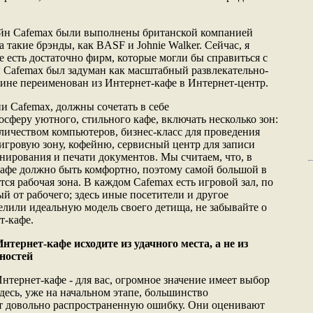
айн Cafemax были выполнены британской компанией
ла такие брэнды, как BASF и Johnie Walker. Сейчас, я
 есть достаточно фирм, которые могли бы справиться с
 Cafemax был задуман как масштабный развлекательно-
чине переименован из Интернет-кафе в Интернет-центр.
и Cafemax, должны сочетать в себе
сферу уютного, стильного кафе, включать несколько зон:
личеством компьютеров, бизнес-класс для проведения
 игровую зону, кофейню, сервисный центр для записи
нирования и печати документов. Мы считаем, что, в
кафе должно быть комфортно, поэтому самой большой в
ся рабочая зона. В каждом Cafemax есть игровой зал, по
 от рабочего; здесь иные посетители и другое
елили идеальную модель своего детища, не забывайте о
т-кафе.
тернет-кафе исходите из удачного места, а не из
ностей
нтернет-кафе - для вас, огромное значение имеет выбор
десь, уже на начальном этапе, большинство
 довольно распространенную ошибку. Они оценивают