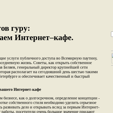
тов гуру:
аем Интернет–кафе.
щие услуги публичного доступа во Всемирную паутину,
седневную жизнь. Советы, как открыть собственное
ав Беляев, генеральный директор крупнейшей сети
оторая располагает на сегодняшний день шестью такими
етербурге и обеспечивает качественный и быстрый
 вашего Интернет-кафе
м бизнесе, как о долгосрочном, определение концепции -
ботке собственного стиля необходимо уделить серьезное
ь развивать дело и открывать вслед за первым Интернет-
т работы, посетители очень большое значение придают