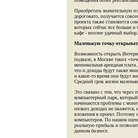
помещения более рентабельна
Приобретать значительную пл
дороговато, получается совсе
проекта также становится со
которых сейчас все больше и
кафе - вполне удачный выбор.
Маленькую точку открыват
Возможность открыть Интерне
подвале, в Москве таких «точ
минимальная арендная плата,
что и доходы будут также ми
и какое-то время они будут жи
Средний срок жизни маленько
Это связано с тем, что через
компьютерный парк, который 
начинаются проблемы с монит
низких доходах не окажется,
вложения в проект. Поэтому 
компьютеров. По нашим оценк
реальную прибыль и позволит
данном бизнесе.