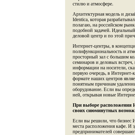
стилю и атмосфере.
Архитектурная модель и диз
Identica, которая разрабатыва
полагаю, на российском рынке
подобной задачей. Идеальный
деловой центр и по этой при
Интернет-центры, в концепци
полифункциональность и атмо
просторный зал с большим ко
семинаров и деловых встреч,
информации на носители, ска
первую очередь, в Интернет-
формате наших центров являет
понятным причинам удаленный
оборудование. Если вы опред
ней, открывая новые Интерне
При выборе расположения Ин
своих сиюминутных возмож
Если вы решили, что бизнес И
места расположения кафе. И з
предпринимателей совершают