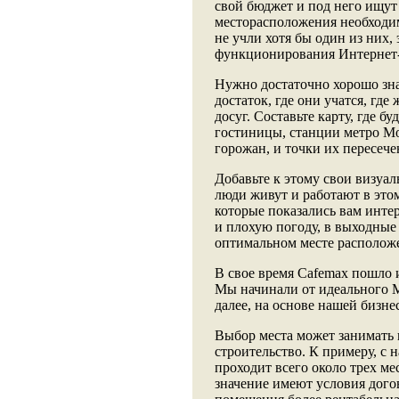
свой бюджет и под него ищут
месторасположения необходим
не учли хотя бы один из них,
функционирования Интернет-
Нужно достаточно хорошо зна
достаток, где они учатся, где
досуг. Составьте карту, где б
гостиницы, станции метро М
горожан, и точки их пересеч
Добавьте к этому свои визуал
люди живут и работают в этом 
которые показались вам интер
и плохую погоду, в выходные 
оптимальном месте располож
В свое время Cafemax пошло 
Мы начинали от идеального М
далее, на основе нашей бизн
Выбор места может занимать 
строительство. К примеру, с 
проходит всего около трех ме
значение имеют условия дого