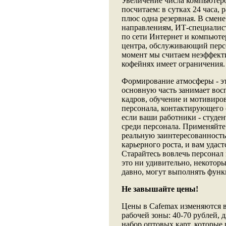
Увеличение числа компьютеро
посчитаем: в сутках 24 часа, 
плюс одна резервная. В смене
направлениям, ИТ-специалис
по сети Интернет и компьют
центра, обслуживающий персо
момент мы считаем неэффекти
кофейнях имеет ограничения.
Формирование атмосферы - эт
основную часть занимает вос
кадров, обучение и мотивиров
персонала, контактирующего 
если ваши работники - студен
среди персонала. Применяйте
реальную заинтересованность
карьерного роста, и вам удас
Старайтесь вовлечь персонал
это ни удивительно, некотор
давно, могут выполнять функ
Не завышайте цены!
Цены в Cafemax изменяются в
рабочей зоны: 40-70 рублей, 
набор оптовых карт, которые