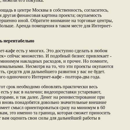
, нежели его покупка.
ощадь в центре Москвы в собственность, согласитесь,
м другая финансовая картина проекта; окупаемость
вершенно иной. Обратите внимание на торговые центры,
 больше. Аренда помещения в таком месте для Интернет-
ь нерентабельно
т-кафе есть у многих. Это доступно сделать в любом
ек» сейчас множество. И подобный бизнес привлекает -
 минимум накладных расходов, и прочее. Но помните,
нимальными. Несмотря на то, что эти проекты окупаются
ть, средств для дальнейшего развития у вас не будет.
го одиночного Интернет-кафе - полтора-два года.
 этот срок необходимо обновлять практически весь
есть у вас в наличии; видеоприставки устаревают,
орами, и так далее. Денег на реинвестирование при
 и вновь понадобятся довольно значительные внешние
имеет смысл ориентироваться сразу на минимум в 60
ам, это именно та граница, которая сможет приносить
 вам оценить свои силы для дальнейшей работы в