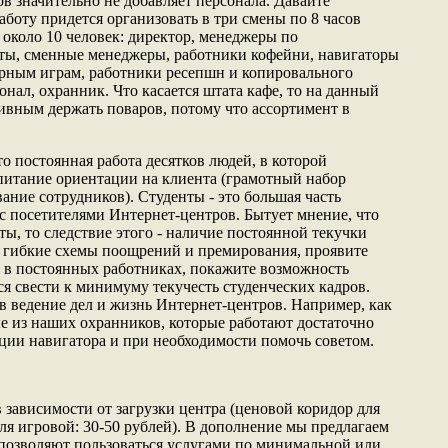
в значительно не добавляет персонала. Давайте
работу придется организовать в три смены по 8 часов
 около 10 человек: директор, менеджеры по
ты, сменные менеджеры, работники кофейни, навигаторы
ерным играм, работники ресепшн и копировального
нал, охранник. Что касается штата кафе, то на данный
вным держать поваров, потому что ассортимент в
о постоянная работа десятков людей, в которой
питание ориентации на клиента (грамотный набор
ание сотрудников). Студенты - это большая часть
с посетителями Интернет-центров. Бытует мнение, что
ты, то следствие этого - наличие постоянной текучки
 гибкие схемы поощрений и премирования, проявите
 в постоянных работниках, покажите возможность
тся свести к минимуму текучесть студенческих кадров.
 в ведение дел и жизнь Интернет-центров. Например, как
ые из наших охранников, которые работают достаточно
ции навигатора и при необходимости помочь советом.
 зависимости от загрузки центра (ценовой коридор для
для игровой: 30-50 рублей). В дополнение мы предлагаем
 позволяют пользоваться услугами по минимальной или