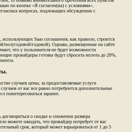
телей, то помимо внимательного прочтения всех пунктов
шью по кнопке «Я согласен(на) с условиями»,
негласных вопросах, подлежащих обсуждению с
, использующих Saas соглашения, как правило, строится
ой/полугодовой/годовой). Однако, размещенные на сайте
ачают, что у пользователя не будет возможности
ающие провайдеры готовы будут сбросить вплоть до 20%,
лиента.
ты.
нстве случаев цены, за предоставляемые услуги
 случаев от вас все равно потребуются дополнительные
сл поинтересоваться заранее.
ь договориться о скидке и снижении размера
ло можете ожидать, что провайдер потребует от вас
тельный срок, который может варьироваться от 1 до 5