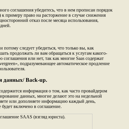
ого соглашения убедитесь, что в нем прописан порядок
se) к примеру право на расторжение в случае снижения
односторонний отказ после месяца использования,
 дней.
 потому следует убедиться, что только вы, как
шать продолжать ли вам обращаться к услугам какого-
 соглашения или нет, так как многие Saas содержат
vergreen», подразумевающее автоматическое продление
пользователя.
я данных/ Back-up.
 содержится информация о том, как часто провайдером
пирование данных, многие делают это на недельной
еняете или дополняете информацию каждый день,
е будет включено в соглашение.