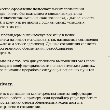
ческое оформление пользовательских соглашений.
дея - ничто без тщательного внимания к деталям
т знаменитая американская поговорка, - дьявол кроется
ails), и кому, как не людям с родины самых успешных
сти этих слов.
 провайдеры онлайн-услуг все чаще в целях
знеса начинают использовать так называемые соглашения
tware as a service agreement). Данные соглашения являются
ограммного обеспечения правообладателя
ценам.
бывают о том, что для успешного выполнения Saas своей
 защиты конфиденциальности пользовательских данных,
ное внимание проработке следующих основных пунктов
ivacy.
зить в соглашении какие средства защиты информации
 своей работе, к примеру, если провайдер услуг прибегает
оставлению юзерам обновляемых кодов доступа,
 отражено в соглашении.