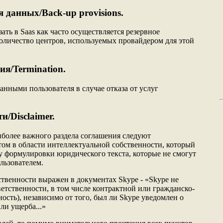
 данных/Back-up provisions.
ать в Saas как часто осуществляется резервное
личество центров, используемых провайдером для этой
я/Termination.
анными пользователя в случае отказа от услуг
и/Disclaimer.
иболее важного раздела соглашения следуют
том в области интеллектуальной собственности, который
у формулировки юридического текста, которые не смогут
льзователем.
ственности выражен в документах Skype - «Skype не
етственности, в том числе контрактной или гражданско-
ность), независимо от того, был ли Skype уведомлен о
ли ущерба...»