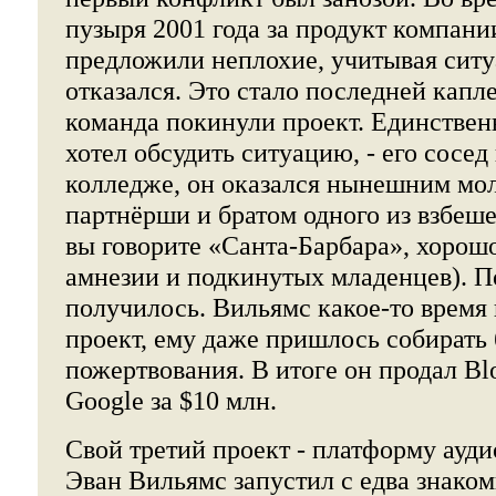
пузыря 2001 года за продукт компан
предложили неплохие, учитывая ситу
отказался. Это стало последней капле
команда покинули проект. Единствен
хотел обсудить ситуацию, - его сосед
колледже, он оказался нынешним мо
партнёрши и братом одного из взбеш
вы говорите «Санта-Барбара», хорошо
амнезии и подкинутых младенцев). П
получилось. Вильямс какое-то время 
проект, ему даже пришлось собирать
пожертвования. В итоге он продал B
Google за $10 млн.
Свой третий проект - платформу ауди
Эван Вильямс запустил с едва знако