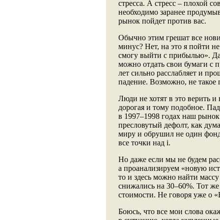
стресса. А стресс – плохой 
необходимо заранее продумыв
рынок пойдет против вас.
Обычно этим грешат все нови
минус? Нет, на это я пойти н
смогу выйти с прибылью». Да,
можно отдать свои бумаги с
лет сильно расслабляет и про
падение. Возможно, не такое г
Люди не хотят в это верить и
дорогая и тому подобное. Па
в 1997–1998 годах наш рынок 
пресловутый дефолт, как дум
миру и обрушил не один фонд
все точки над i.
Но даже если мы не будем ра
а проанализируем «новую ист
то и здесь можно найти массу
снижались на 30–60%. Тот же
стоимости. Не говоря уже о 
Боюсь, что все мои слова ока