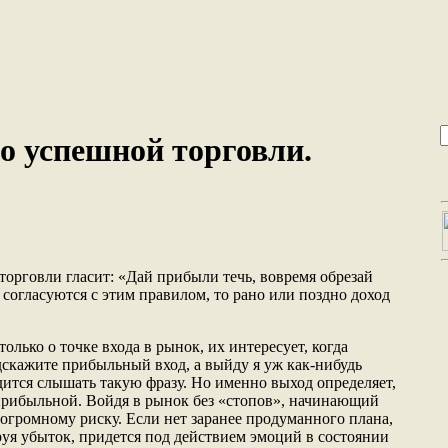
о успешной торговли.
орговли гласит: «Дай прибыли течь, вовремя обрезай
согласуются с этим правилом, то рано или поздно доход
олько о точке входа в рынок, их интересует, когда
дскажите прибыльный вход, а выйду я уж как-нибудь
дится слышать такую фразу. Но именно выход определяет,
прибыльной. Войдя в рынок без «стопов», начинающий
 огромному риску. Если нет заранее продуманного плана,
руя убыток, придется под действием эмоций в состоянии