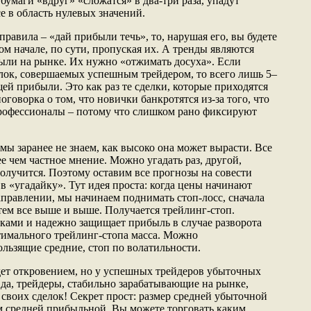
бумаги «вдруг» «сложатся» в два-три раза, упадут
се в область нулевых значений.
правила – «дай прибыли течь», то, нарушая его, вы будете
ом начале, по сути, пропуская их. А тренды являются
ли на рынке. Их нужно «отжимать досуха». Если
елок, совершаемых успешным трейдером, то всего лишь 5–
ей прибыли. Это как раз те сделки, которые приходятся
оговорка о том, что новички банкротятся из-за того, что
профессионалы – потому что слишком рано фиксируют
мы заранее не знаем, как высоко она может вырасти. Все
ее чем частное мнение. Можно угадать раз, другой,
получится. Поэтому оставим все прогнозы на совести
 в «угадайку». Тут идея проста: когда цены начинают
аправлении, мы начинаем поднимать стоп-лосс, сначала
тем все выше и выше. Получается трейлинг-стоп.
вками и надежно защищает прибыль в случае разворота
тимального трейлинг-стопа масса. Можно
кользящие средние, стоп по волатильности.
удет откровением, но у успешных трейдеров убыточных
 да, трейдеры, стабильно зарабатывающие на рынке,
 своих сделок! Секрет прост: размер средней убыточной
м средней прибыльной. Вы можете торговать каким