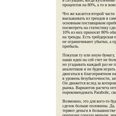
в ситуацию, когда купленные 
процентов на 80%, а то и вов
Что же касается второй части 
выскакивать из трендов в сам
основным поставщиком прибы
посмотреть на статистику сд
10% из них приносят 80% общ
на тренды. Есть трейдерская п
не ограничивают убытки, а 
прибыль.
Покупая ту или иную бумагу, 
наши идеи на сей счет не бол
но угадывать каждый раз не 
аналитиков и не будем играть
двигаться в благоприятном н
в уровень безубыточности, за
Он движется вслед за котиро
рынка. Вариантов расчета оп
порекомендовать Parabolic, с
Возможно, это для кого-то б
сделок больше половины. Да,
теряют деньги в большинстве
операции гораздо меньше, че