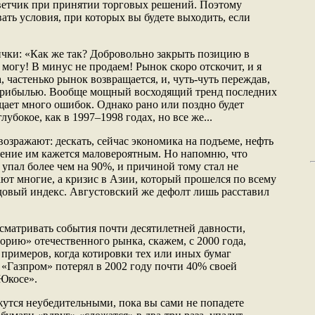
советчик при принятии торговых решений. Поэтому
ать условия, при которых вы будете выходить, если
чки: «Как же так? Добровольно закрыть позицию в
е могу! В минус не продаем! Рынок скоро отскочит, и я
 частенько рынок возвращается, и, чуть-чуть переждав,
 прибылью. Вообще мощный восходящий тренд последних
щает много ошибок. Однако рано или поздно будет
лубокое, как в 1997–1998 годах, но все же...
 возражают: дескать, сейчас экономика на подъеме, нефть
дение им кажется маловероятным. Но напомню, что
упал более чем на 90%, и причиной тому стал не
ают многие, а кризис в Азии, который прошелся по всему
овый индекс. Августовский же дефолт лишь расставил
ссматривать события почти десятилетней давности,
орию» отечественного рынка, скажем, с 2000 года,
 примеров, когда котировки тех или иных бумаг
 «Газпром» потерял в 2002 году почти 40% своей
«Юкосе».
жутся неубедительными, пока вы сами не попадете