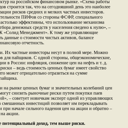
уктур на российском финансовом рынке. «Схема работы
в строится так, что на сегодняшний день это наиболее
ации рисков средних и мелких частных инвесторов.
еятельности ПИФов со стороны ФСФР, специального
 настолько эффективны, что использование механизма
тбора денежных средств у населения сведено к нулю», –
УК «Солид Менеджмент». К тому же управляющие
ь данные о стоимости чистых активов, балансе
инансовую отчетность.
и. Их частные инвесторы несут в полной мере. Можно
ов для пайщиков. С одной стороны, общеэкономические,
и в России: инфляция, снижение цен на нефть и т. д.
риски – ведь стоимость ценных бумаг имеет свойство
 что может отрицательно отразиться на сумме
пайщика.
и на рынке ценных бумаг и значительных колебаний цен
могут снизить рыночные риски путем покупки паев
й», – советует новичкам эксперт одной из управляющих
 смешанных инвестиций позволяет им перекладывать
и при начале сильного падения цен на акции и обратно –
 на акции.
 потенциальный доход, тем выше риски.