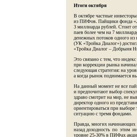
Итоги октября
В октябре частные инвесторы
из ПИФов. Пайщики фонда «Л
3 миллиарда рублей. Стоит от
паев более чем на 7 миллиард
денежных потоков одного из
(УК «Тройка Диалог») достиг
«Тройка Диалог – Добрыня Ни
Это связано с тем, что инде
при коррекции рынка начинал
следующая стратегия: на уро
а когда рынок поднимается в
На данный момент не все па
и предпочитают выбор спекул
здраво смотрит на мир, не вы
директор одного из представ
ориентироваться при выборе
ситуацию с тремя фондами.
Правда, многих начинающих 
назад доходность по этим и
уровне 25-30% в ПИФах акций