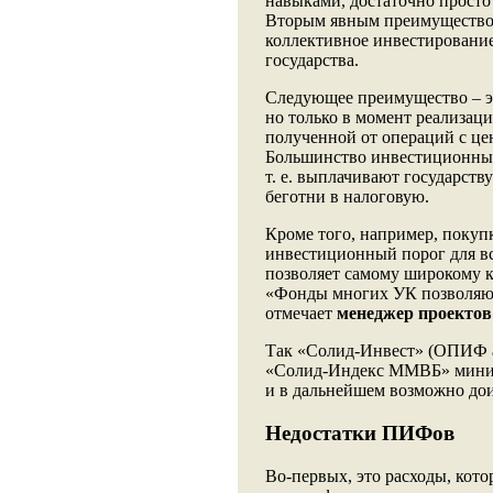
навыками, достаточно прост
Вторым явным преимуществом
коллективное инвестировани
государства.
Следующее преимущество – э
но только в момент реализаци
полученной от операций с це
Большинство инвестиционных
т. е. выплачивают государств
беготни в налоговую.
Кроме того, например, покуп
инвестиционный порог для вс
позволяет самому широкому к
«Фонды многих УК позволяют 
отмечает
менеджер проекто
Так «Солид-Инвест» (ОПИФ а
«Солид-Индекс ММВБ» минима
и в дальнейшем возможно дои
Недостатки ПИФов
Во-первых, это расходы, кот