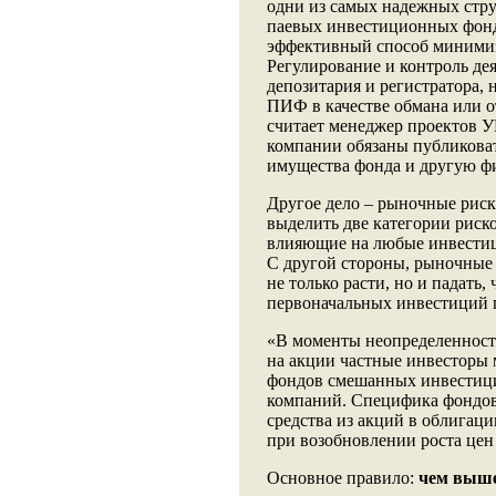
одни из самых надежных стр
паевых инвестиционных фондо
эффективный способ минимиз
Регулирование и контроль д
депозитария и регистратора,
ПИФ в качестве обмана или о
считает менеджер проектов 
компании обязаны публиковат
имущества фонда и другую ф
Другое дело – рыночные риск
выделить две категории риск
влияющие на любые инвестици
С другой стороны, рыночные 
не только расти, но и падать,
первоначальных инвестиций 
«В моменты неопределенност
на акции частные инвесторы 
фондов смешанных инвестици
компаний. Специфика фондов
средства из акций в облигаци
при возобновлении роста цен
Основное правило:
чем выше