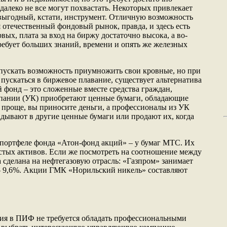
 далеко не все могут похвастать. Некоторых привлекает
 выгодный, кстати, инструмент. Отличную возможность
я отечественный фондовый рынок, правда, и здесь есть
ых, плата за вход на биржу достаточно высока, а во-
требует больших знаний, времени и опять же железных
 упускать возможность приумножить свои кровные, но при
 пускаться в биржевое плавание, существует альтернатива
 фонд – это сложенные вместе средства граждан,
пании (УК) приобретают ценные бумаги, обладающие
 проще, вы приносите деньги, а профессионалы из УК
адывают в другие ценные бумаги или продают их, когда
 портфеле фонда «Атон-фонд акций» – у бумаг МТС. Их
истых активов. Если же посмотреть на соотношение между
а сделана на нефтегазовую отрасль: «Газпром» занимает
 – 9,6%. Акции ГМК «Норильский никель» составляют
ия в ПИФ не требуется обладать профессиональными