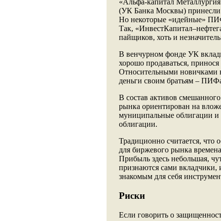
«Альфа-капитал Металлургия»
(УК Банка Москвы) принесли 
Но некоторые «идейные» ПИФы
Так, «ИнвестКапитал–нефтег
пайщиков, хоть и незначитель
В венчурном фонде УК вклады
хорошо продаваться, принося
Относительными новичками н
деньги своим братьям – ПИФам
В состав активов смешанного
рынка ориентирован на вложе
муниципальные облигации и 
облигации.
Традиционно считается, что о
для биржевого рынка времена
Прибыль здесь небольшая, чут
признаются сами вкладчики, 
знакомым для себя инструмен
Риски
Если говорить о защищенност