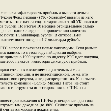
 спешили зафиксировать прибыль и вывести деньги
укойл Фонд первый» (УК «Уралсиб») вывели из него
метить, что с начала года «старожилы» этой УК погасили
ов рублей. По итогам 10 месяцев отрицательное сальдо
 прошлогодних лидеров по привлечению клиентов
ло почти 1,5 миллиарда рублей. В октябре ПИФ
китич» понес потери в 1,7 миллиарда рублей.
кс РТС вырос и показывал новые максимумы. Если раньше
ась паника, то в этом году пайщиками выбрана
вне примерно 1900 пунктов по индексу РТС идет покупка,
ыше 2000 пунктов, инвесторы фиксируют прибыль.
йщики готовы к вложениям на длительный срок
ятивной позиции, а не инвестиционной. Те же, кто
водят свои средства, а перераспределяют их. Как отметил
ительств компании «Солид» Михаил Титов, не стоит
 такого инструмента инвестирования как ПИФы на
инвесторов вложения в ПИФы разочаровали: два года
нструментам доходила до 80%. Сейчас же прибыль на
 считается хорошим показателем.