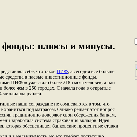
 фонды: плюсы и минусы.
редставлял себе, что такое
ПИФ
, а сегодня все больше
ые средства в паевые инвестиционные фонды.
ами ПИФов уже стало более 218 тысяч человек, а паи
более чем в 250 городах. С начала года в открытые
 миллиарда рублей.
тивные наши сограждане не сомневаются в том, что
е храниться под матрасом. Однако решает этот вопрос
ссиян традиционно доверяют свои сбережения банкам,
емени заработала система страхования вкладов. Идея
я, которая обесценивает банковские процентные ставки.
ги и в недвижимость, но это требует достаточно