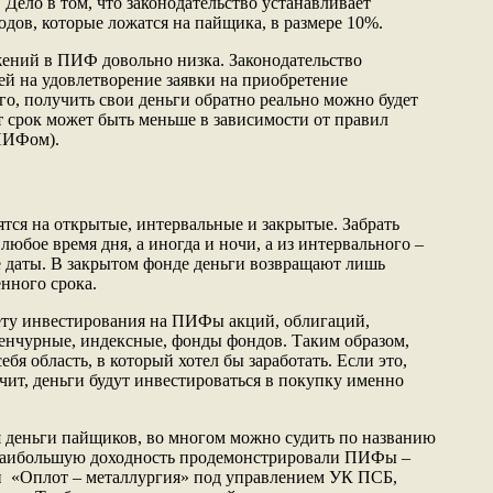
Дело в том, что законодательство устанавливает
дов, которые ложатся на пайщика, в размере 10%.
ений в ПИФ довольно низка. Законодательство
ей на удовлетворение заявки на приобретение
го, получить свои деньги обратно реально можно будет
от срок может быть меньше в зависимости от правил
ПИФом).
ятся на открытые, интервальные и закрытые. Забрать
любое время дня, а иногда и ночи, а из интервального –
е даты. В закрытом фонде деньги возвращают лишь
нного срока.
ету инвестирования на ПИФы акций, облигаций,
енчурные, индексные, фонды фондов. Таким образом,
бя область, в который хотел бы заработать. Если это,
чит, деньги будут инвестироваться в покупку именно
 деньги пайщиков, во многом можно судить по названию
 наибольшую доходность продемонстрировали ПИФы –
 «Оплот – металлургия» под управлением УК ПСБ,