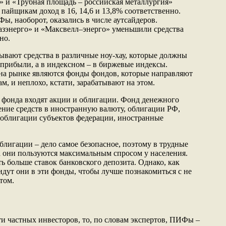
 и «Трубная площадь – российская металлургия»
пайщикам доход в 16, 14,6 и 13,8% соответственно.
, наоборот, оказались в числе аутсайдеров.
азэнерго» и «Максвелл–энерго» уменьшили средства
но.
вают средства в различные ноу-хау, которые должны
 прибыли, а в индексном – в биржевые индексы.
а рынке являются фонды фондов, которые направляют
, и неплохо, кстати, зарабатывают на этом.
 фонда входят акции и облигации. Фонд денежного
ние средств в иностранную валюту, облигации РФ,
облигации субъектов федерации, иностранные
блигации – дело самое безопасное, поэтому в трудные
 они пользуются максимальным спросом у населения.
ь больше ставок банковского депозита. Однако, как
идут они в эти фонды, чтобы лучше познакомиться с не
том.
и частных инвесторов, то, по словам экспертов, ПИФы –