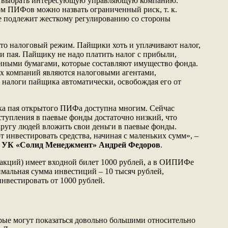
о выбрать интересующую управляющую компанию.
 ПИФов можно назвать ограниченный риск, т. к.
е подлежит жесткому регулированию со стороны
то налоговый режим. Пайщики хоть и уплачивают налог,
и пая. Пайщику не надо платить налог с прибыли,
нными бумагами, которые составляют имущество фонда.
 компаний являются налоговыми агентами,
у налоги пайщика автоматически, освобождая его от
ка пая открытого ПИФа доступна многим. Сейчас
тупления в паевые фонды достаточно низкий, что
ругу людей вложить свои деньги в паевые фонды.
инвестировать средства, начиная с маленьких сумм», –
в УК «Солид Менеджмент» Андрей Федоров
.
кций) имеет входной билет 1000 рублей, а в ОИПИФе
льная сумма инвестиций – 10 тысяч рублей,
нвестировать от 1000 рублей.
орые могут показаться довольно большими относительно