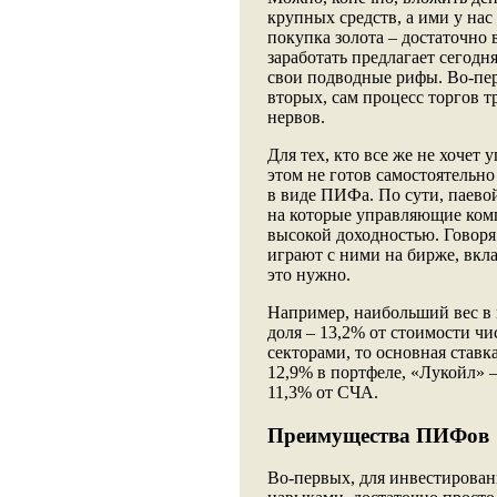
крупных средств, а ими у нас
покупка золота – достаточно
заработать предлагает сегодн
свои подводные рифы. Во-перв
вторых, сам процесс торгов 
нервов.
Для тех, кто все же не хочет
этом не готов самостоятельно
в виде ПИФа. По сути, паевой
на которые управляющие ком
высокой доходностью. Говоря
играют с ними на бирже, вкл
это нужно.
Например, наибольший вес в
доля – 13,2% от стоимости ч
секторами, то основная ставк
12,9% в портфеле, «Лукойл»
11,3% от СЧА.
Преимущества ПИФов
Во-первых, для инвестирован