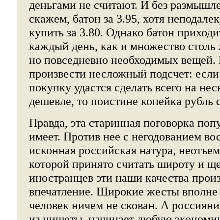
деньгами не считают. И без размышл
скажем, батон за 3.95, хотя неподале
купить за 3.80. Однако батон приходи
каждый день, как и множество столь 
но повседневно необходимых вещей.
произвести несложный подсчет: есл
покупку удастся сделать всего на нес
дешевле, то поистине копейка рубль 
Правда, эта старинная поговорка поп
имеет. Против нее с негодованием во
исконная российская натура, неотъ
которой принято считать широту и щ
иностранцев эти наши качества прои
впечатление. Широкие жесты вполне 
человек ничем не скован. А россиян
из нищеты, начинает любую экономи