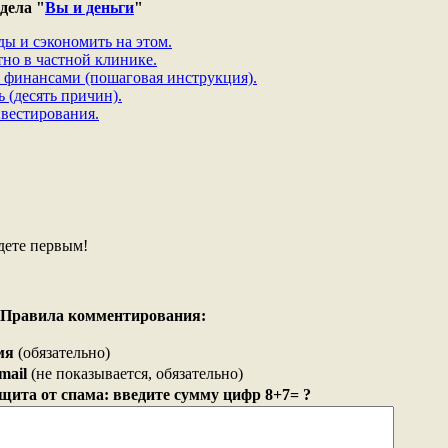
дела "
Вы и деньги
"
ды и сэкономить на этом.
тно в частной клинике.
 финансами (пошаговая инструкция).
 (десять причин).
нвестирования.
дете первым!
Правила комментирования:
мя
(обязательно)
mail
(не показывается, обязательно)
щита от спама: введите сумму цифр 8+7= ?