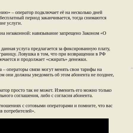
нию» – оператор подключает её на несколько дней
 бесплатный период заканчивается, тогда снимаются
ние услуги.
ана незаконной: навязывание запрещено Законом «О
данная услуга предлагается за фиксированную плату,
 границу. Ловушка в том, что при возвращении в РФ
лючается и продолжает «сжирать» денежки.
а – операторы связи могут менять свои тарифы на
ом они должны уведомить об этом абонента не позднее,
атор просто так не может. Изменить его можно только
ьного соглашения, либо с согласия абонента.
тношениях с сотовыми операторами и помните, что вас
ав потребителей».