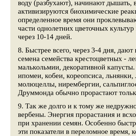
воду (разбухают), начинают дышать, 
активизируются биохимические реакц
определенное время они проклевыва
части однолетних цветочных культур
через 10-14 дней.
8. Быстрее всего, через 3-4 дня, даю
семена семейства крестоцветных - ле
малькольмии, декоративной капусты.
ипомеи, кобеи, кореопсиса, льнянки, 
молюцеллы, нирембергии, сальпигло
Друммонда обычно прорастают только
9. Так же долго и к тому же недружн
вербены. Энергия прорастания и всх
при хранении семян. Особенно быст
эти показатели в переломное время, 