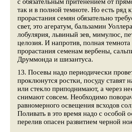
с обязательным притенением от прям
так и в полной темноте. Но есть ряд 
прорастания семян обязательно треб
свет, это агератум, бальзамин Уоллера
лобулярия, львиный зев, мимулюс, пе
целозия. И напротив, полная темнота 
прорастания семенам вербены, сальп
Друммонда и шизантуса.
13. Посевы надо периодически провет
проклюнутся ростки, посуду ставят н
или стекло приподнимают, а через не
снимают совсем. Необходимо поворач
равномерного освещения всходов со
Поливать в это время надо с особой 
перелив опасен развитием черной но