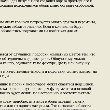
ами: для визуального создания образа просторного и
лощади подоконников обязательно оставьте свободной.
бъёмных горшков потребуется много грунта и керамзита,
 нужно заблаговременно. Если в коллекции будут
 обзавестись подставками на колёсиках для их
ется от случайной подборки комнатных цветов тем, что
рм объединены в единое целое. Общую тему можно
а кашпо, одинаковых по фактуре, цвету или рисунку.
е и качественные ёмкости и подставки сильно влияют на
 сада.
ашпо и прочих аксессуаров может оказаться недешёвой,
о качества станут настоящим фундаментом и основой
можно будет менять по настроению и обстоятельствам.
о сразу приобрести в виде набора изделий разных
аски или из одного материала. Это позволит соблюсти