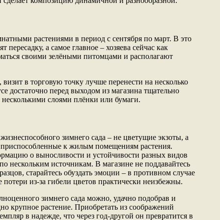
 сделает композицию динамичной и разнообразной.
натными растениями в период с сентября по март. В это
 пересадку, а самое главное – хозяева сейчас как
маться своими зелёными питомцами и располагают
 визит в торговую точку лучше перенести на несколько
се достаточно перед выходом из магазина тщательно
 несколькими слоями плёнки или бумаги.
жизнеспособного зимнего сада – не цветущие экзоты, а
 приспособленные к жилым помещениям растения.
ормацию о выносливости и устойчивости разных видов
 по нескольким источникам. В магазине не поддавайтесь
азцов, старайтесь обуздать эмоции – в противном случае
потери из-за гибели цветов практически неизбежны.
олноценного зимнего сада можно, удачно подобрав и
дно крупное растение. Приобретать из соображений
мпляр в надежде, что через год-другой он превратится в