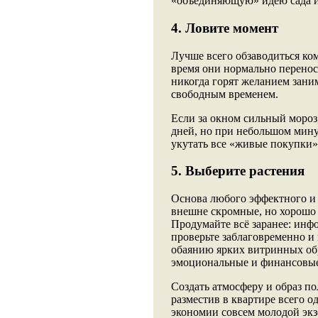
«объединяющую» идею сада и
4. Ловите момент
Лучше всего обзаводиться ком
время они нормально переносят
никогда горят желанием зани
свободным временем.
Если за окном сильный мороз,
дней, но при небольшом мину
укутать все «живые покупки»
5. Выберите растения
Основа любого эффектного и 
внешне скромные, но хорошо
Продумайте всё заранее: инф
проверьте заблаговременно и
обаянию ярких витринных обр
эмоциональные и финансовые 
Создать атмосферу и образ п
разместив в квартире всего о
экономии совсем молодой экзе