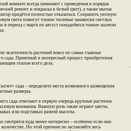
илой комнате всегда начинают с приведения в порядок
еский ремонт и покраска в белый цвет), а также мытья
 штор придётся полностью отказаться. Сохранить уютную
имум света помогут тонкие тюлевые занавески светлых
х в период с марта по август понадобятся тонкие жалюзи
ца.
или экзотичность растений вовсе не самые главные
го сада. Приятный и интересный процесс приобретения
шающим этапом всего дела.
скелет» сада – определите места возможного размещения
ритные размеры.
него сада отвечают в первую очередь крупные растения.
аксимум внимания. Важную роль также играют цветы,
лажах или подставках разной высоты.
е смотрятся куда менее интересно – особенно если они
количестве. По этой причине не заставляйте весь