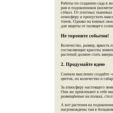
Работы по созданию сада в ж
рам и подоконников (косметич
стёкол. От плотных тканевых
атмосферу и пропустить макс
тонов. Однако на южных окна
для защиты от палящего солн
Не торопите события!
Количество, размер, яркость 
составляющие красоты зимне
растений должен стать завер
2. Продумайте идею
Сначала мысленно создайте «
цветов, их количество и габа
За атмосферу настоящего зим
Они же привлекают к себе м
размещённые на полках, стел
А вот растения на подоконник
нагромождены там в большом 