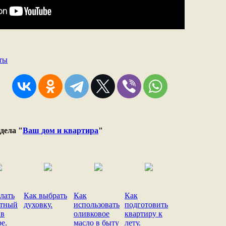
ты
дела "
Ваш дом и квартира
"
лать
Как выбрать
Как
Как
ртный
духовку.
использовать
подготовить
 в
оливковое
квартиру к
е.
масло в быту
лету.