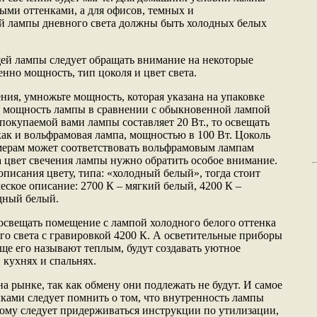
ыми оттенками, а для офисов, темных и
 лампы дневного света должны быть холодных белых
ей лампы следует обращать внимание на некоторые
нно мощность, тип цоколя и цвет света.
ния, умножьте мощность, которая указана на упаковке
ь мощность лампы в сравнении с обыкновенной лампой
покупаемой вами лампы составляет 20 Вт., то освещать
как и вольфрамовая лампа, мощностью в 100 Вт. Цоколь
змерам может соответствовать вольфрамовым лампам
на цвет свечения лампы нужно обратить особое внимание.
 описания цвету, типа: «холодный белый», тогда стоит
еское описание: 2700 К – мягкий белый, 4200 К –
одный белый.
освещать помещение с лампой холодного белого оттенка
го света с гравировкой 4200 К. А осветительные приборы
ще его называют теплым, будут создавать уютное
 кухнях и спальнях.
а рынке, так как обмену они подлежать не будут. И самое
ками следует помнить о том, что внутренность лампы
тому следует придерживаться инструкции по утилизации,