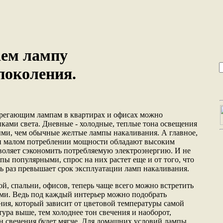
ем лампу
поколения.
ерегающим лампам в квартирах и офисах можно
ками света. Дневные - холодные, теплые тона освещения
ыми, чем обычные желтые лампы накаливания. А главное,
ри малом потреблении мощности обладают высоким
зволяет сэкономить потребляемую электроэнергию. И не
мпы популярными, спрос на них растет еще и от того, что
мь раз превышает срок эксплуатации ламп накаливания.
й, спальни, офисов, теперь чаще всего можно встретить
ми. Ведь под каждый интерьер можно подобрать
ия, который зависит от цветовой температуры самой
ура выше, тем холоднее тон свечения и наоборот,
он свечения будет мягче. Для домашних условий лампы