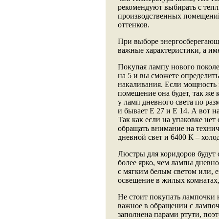
рекомендуют выбирать с тепл
производственных помещений
оттенков.
При выборе энергосберегающ
важные характеристики, а име
Покупая лампу нового поколе
на 5 и вы сможете определит
накаливания. Если мощность 
помещение она будет, так же 
у ламп дневного света по ра
и бывает Е 27 и Е 14. А вот 
Так как если на упаковке нет
обращать внимание на технич
дневной свет и 6400 К – хол
Люстры для коридоров будут 
более ярко, чем лампы дневно
с мягким белым светом или, е
освещение в жилых комнатах,
Не стоит покупать лампочки н
важное в обращении с лампоч
заполнена парами ртути, поэ