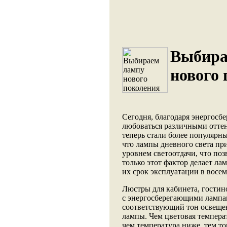
Выбира
нового 
Сегодня, благодаря энергосб
любоваться различными оттен
теперь стали более популярн
что лампы дневного света п
уровнем светоотдачи, что по
только этот фактор делает ла
их срок эксплуатации в восе
Люстры для кабинета, гостино
с энергосберегающими лампа
соответствующий тон освещен
лампы. Чем цветовая температ
чем температура ниже, тем т