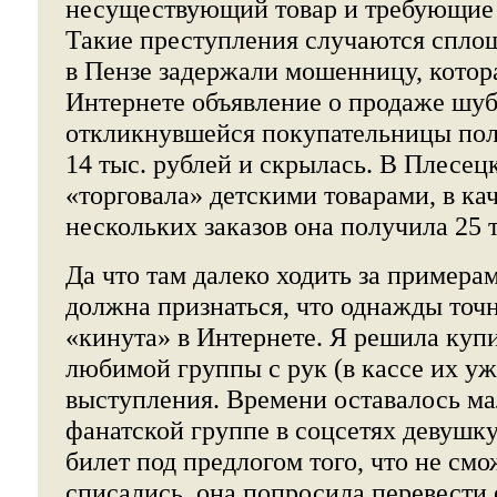
несуществующий товар и требующие п
Такие преступления случаются сплош
в Пензе задержали мошенницу, котор
Интернете объявление о продаже шуб
откликнувшейся покупательницы пол
14 тыс. рублей и скрылась. В Плесе
«торговала» детскими товарами, в ка
нескольких заказов она получила 25 т
Да что там далеко ходить за примерам
должна признаться, что однажды точ
«кинута» в Интернете. Я решила купи
любимой группы с рук (в кассе их уж
выступления. Времени оставалось ма
фанатской группе в соцсетях девушку
билет под предлогом того, что не см
списались, она попросила перевести 