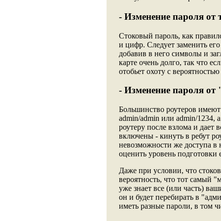
- Изменение пароля от 
Стоковый пароль, как правило
и цифр. Следует заменить ег
добавив в него символы и за
карте очень долго, так что ес
отобьет охоту с вероятностью
- Изменение пароля от
Большинство роутеров имеют 
admin/admin или admin/1234, а
роутеру после взлома и дает 
включены - кинуть в ребут р
невозможности же доступа в 
оценить уровень подготовки е
Даже при условии, что стоков
вероятность, что тот самый "
уже знает все (или часть) ва
он и будет перебирать в "адм
иметь разные пароли, в том чи