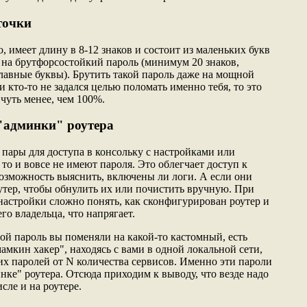
точки
, имеет длину в 8-12 знаков и состоит из маленьких букв
о на брутфорсостойкий пароль (минимум 20 знаков,
главные буквы). Брутить такой пароль даже на мощной
ли кто-то не задался целью поломать именно тебя, то это
 чуть менее, чем 100%.
 "админки" роутера
пары для доступа в консольку с настройками или
 то и вовсе не имеют пароля. Это облегчает доступ к
возможность выяснить, включены ли логи. А если они
оутер, чтобы обнулить их или почистить вручную. При
настройки сложно понять, как сконфигурирован роутер и
го владельца, что напрягает.
ой пароль вы поменяли на какой-то кастомный, есть
мамкин хакер", находясь с вами в одной локальной сети,
ших паролей от N количества сервисов. Именно эти пароли
инке" роутера. Отсюда приходим к выводу, что везде надо
сле и на роутере.