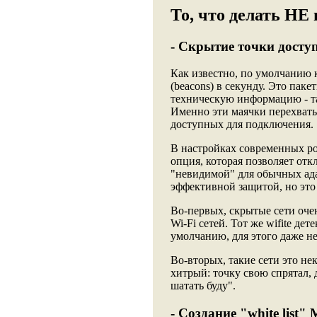
То, что делать НЕ
- Скрытие точки досту
Как известно, по умолчанию 
(beacons) в секунду. Это паке
техническую информацию - та
Именно эти маячки перехватыв
доступных для подключения.
В настройках современных ро
опция, которая позволяет отк
"невидимой" для обычных ад
эффективной защитой, но это 
Во-первых, скрытые сети оче
Wi-Fi сетей. Тот же wifite де
умолчанию, для этого даже не
Во-вторых, такие сети это не
хитрый: точку свою спрятал, 
шатать буду".
- Создание "white list