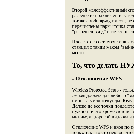
Второй малоэффективный спо
разрешено подключение к точ
тот же airodump-ng имеет две
перечислены пары "точка-ста
"разрешен вход" в точку не с
После этого остается лишь см
станция с таким маком "выйдет
место.
То, что делать 
- Отключение WPS
Wireless Protected Setup - т
легкая добыча для любого "ма
пины за миллисекунды. Reaver 
Далеко не все точки поддаютс
нужно ничего кроме свистка и
минимум, дорогой видеокарт
Отключение WPS и вход по п
точку, так что это первое, чт