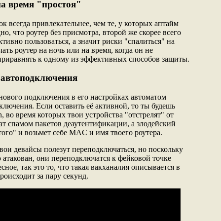
на время "простоя"
ок всегда привлекательнее, чем те, у которых аптайм
но, что роутер без присмотра, второй же скорее всего
ктивно пользоваться, а значит риски "спалиться" на
ать роутер на ночь или на время, когда он не
 приравнять к одному из эффективных способов защиты.
 автоподключения
ового подключения в его настройках автоматом
ключения. Если оставить её активной, то ты будешь
n, во время которых твои устройства "отстрелят" от
шат спамом пакетов деаутентификации, а злодейский
того" и возьмет себе MAC и имя твоего роутера.
вои девайсы полезут переподключаться, но поскольку
 атакован, они переподключатся к фейковой точке
сное, так это то, что такая вакханалия описывается в
происходит за пару секунд.