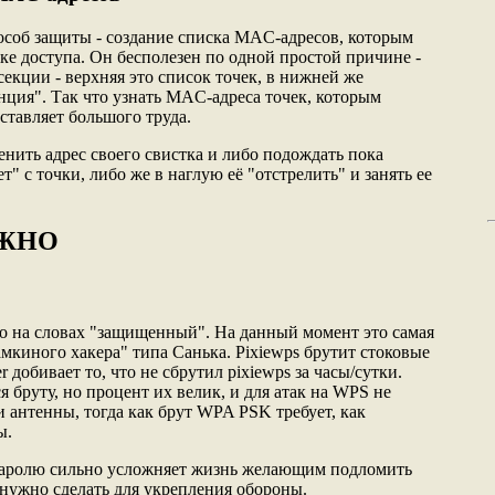
соб защиты - создание списка MAC-адресов, которым
ке доступа. Он бесполезен по одной простой причине -
 секции - верхняя это список точек, в нижней же
нция". Так что узнать MAC-адреса точек, которым
оставляет большого труда.
енить адрес своего свистка и либо подождать пока
" с точки, либо же в наглую её "отстрелить" и занять ее
НУЖНО
олько на словах "защищенный". На данный момент это самая
мкиного хакера" типа Санька. Pixiewps брутит стоковые
добивает то, что не сбрутил pixiewps за часы/сутки.
я бруту, но процент их велик, и для атак на WPS не
 антенны, тогда как брут WPA PSK требует, как
ы.
аролю сильно усложняет жизнь желающим подломить
о нужно сделать для укрепления обороны.