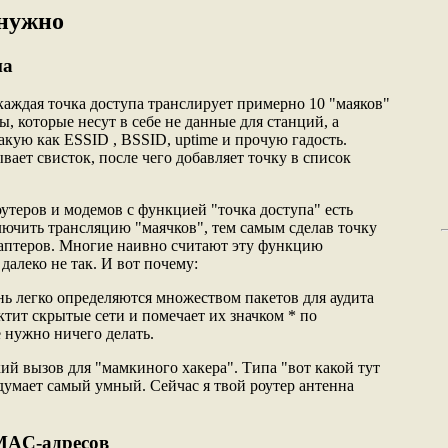
 нужно
па
каждая точка доступа транслирует примерно 10 "маяков"
ты, которые несут в себе не данные для станций, а
кую как ESSID , BSSID, uptime и прочую гадость.
ает свисток, после чего добавляет точку в список
утеров и модемов с функцией "точка доступа" есть
лючить трансляцию "маячков", тем самым сделав точку
аптеров. Многие наивно считают эту функцию
далеко не так. И вот почему:
нь легко определяются множеством пакетов для аудита
тектит скрытые сети и помечает их значком * по
 нужно ничего делать.
кий вызов для "мамкиного хакера". Типа "вот какой тут
думает самый умный. Сейчас я твой роутер антенна
" MAC-адресов