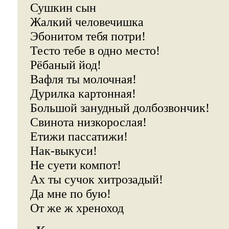
Сушкин сын
Жалкий человечишка
Эбонитом тебя потри!
Тесто тебе в одно место!
Рёбаный йод!
Вафля ты молочная!
Дурилка картонная!
Большой занудный долбозвончик!
Свинота низкорослая!
Етижи пассатижи!
Нак-выкуси!
Не суети компот!
Ах ты сучок хитрозадый!
Да мне по бую!
От же ж хреноход