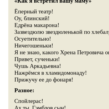
«Как я встретил вашу маму»
Ёперный театр!
Оу, блинский!
Едрёна макарона!
Зазвездюлю звездюленькой по хлеба
Осуетительно!
Ничегошеньки!
Я не знаю, какого Хрена Петровича о
Привет, сученьки!
Чушь Аркадьевна!
Нажрёмся в хламидомонаду!
Прижучу ее до фонаря!
Разное:
Спойлерас!
Ах ты, Гэмблов сын!