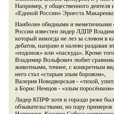
Например, у общественного деятеля 
«Единой России» Эрнеста Макаренко
Наиболее обидными и меметичными 
России известен лидер ЛДПР Влади
который никогда не лез за словом в к
дебатов, направо и налево раздавая э
«подонок» или «паскуда». Кроме того
Владимир Вольфович любит сравнива
животными, точнее, с конкретным ви
него стал «старым злым боровом»,
Валерия Новодворская - «тихой, упи
а Борис Немцов - «злым поросёнком»
Лидер КПРФ хотя и гораздо реже был
обзывательствами, но пару примеров
Например, Ксению Собчак коммунист