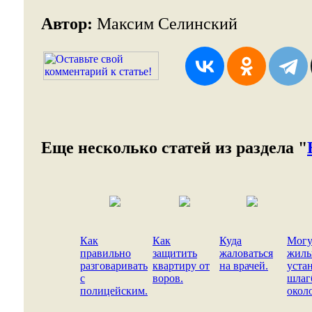
Автор:
Максим Селинский
Еще несколько статей из раздела "
Как
Как
Куда
Могу
правильно
защитить
жаловаться
жил
разговаривать
квартиру от
на врачей.
уста
с
воров.
шлаг
полицейским.
окол