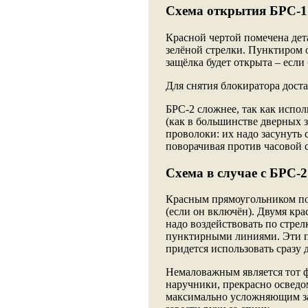
Схема открытия БРС-1
Красной чертой помечена дет
зелёной стрелки. Пунктиром 
защёлка будет открыта – если
Для снятия блокиратора доста
БРС-2 сложнее, так как испо
(как в большинстве дверных 
проволоки: их надо засунуть 
поворачивая против часовой с
Схема в случае с БРС-
Красным прямоугольником пом
(если он включён). Двумя кр
надо воздействовать по стрел
пунктирными линиями. Эти пл
придется использовать сразу 
Немаловажным является тот ф
наручники, прекрасно осведом
максимально усложняющим зад