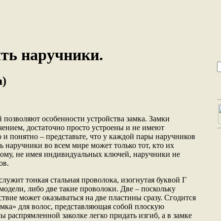
ять наручники.
а)
позволяют особенности устройства замка. Замки
чением, достаточно просто устроены и не имеют
и понятно – представьте, что у каждой пары наручников
 наручники во всем мире может только тот, кто их
тому, не имея индивидуальных ключей, наручники не
ов.
лужит тонкая стальная проволока, изогнутая буквой Г
модели, либо две такие проволоки. Две – поскольку
твие может оказываться на две пластины сразу. Сгодится
димка» для волос, представляющая собой плоскую
мы распрямленной заколке легко придать изгиб, а в замке