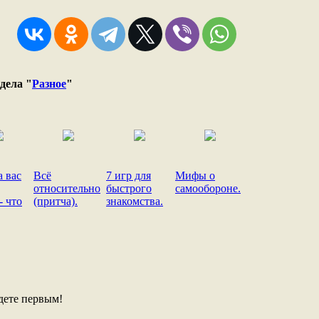
дела "
Разное
"
а вас
Всё
7 игр для
Мифы о
относительно
быстрого
самообороне.
- что
(притча).
знакомства.
дете первым!