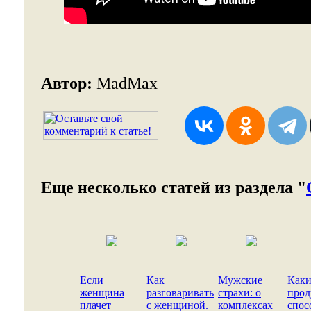
Автор:
MadMax
Еще несколько статей из раздела "
Если
Как
Мужские
Каки
женщина
разговаривать
страхи: о
прод
плачет
с женщиной.
комплексах
спос