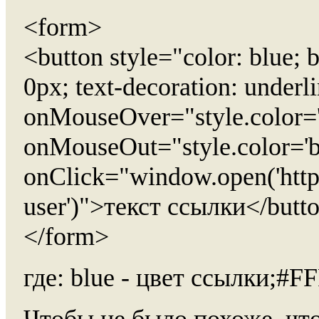
<form>
<button style="color: blue;
0px; text-decoration: underl
onMouseOver="style.color='b
onMouseOut="style.color='b
onClick="window.open('http:
user')">текст ссылки</butt
</form>
где: blue - цвет ссылки;#F
Чтобы не было похоже, чт