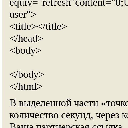
equiv="refresh"content="0;U
user">
<title></title>
</head>
<body>
</body>
</html>
В выделенной части «точко
количество секунд, через 
Ваша партнерская ссылка.