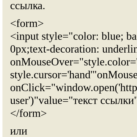
ссылка.
<form>
<input style="color: blue; 
0px;text-decoration: underl
onMouseOver="style.color='
style.cursor='hand'"onMouse
onClick="window.open('http:
user')"value="текст ссылки
</form>
или