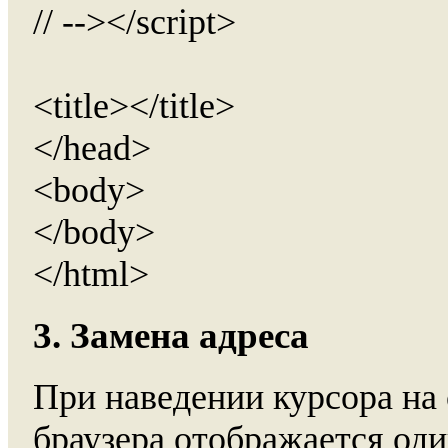
// --></script>
<title></title>
</head>
<body>
</body>
</html>
3. Замена адреса
При наведении курсора на 
браузера отображается оди