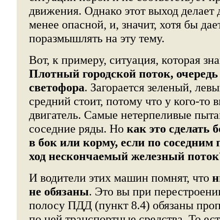
движения. Однако этот выход делае
менее опасной, и, значит, хотя бы да
поразмышлять на эту тему.
Вот, к примеру, ситуация, которая зн
Плотный городской поток, очередь
светофора
. Загорается зеленый, левы
средний стоит, потому что у кого-то 
двигатель. Самые нетерпеливые пыта
соседние ряды. Но
как это сделать б
в бок или корму, если по соседним
ход нескончаемый железный поток
И водители этих машин помнят, что
н
не обязаны
. Это вы при перестроен
полосу ПДД (пункт 8.4) обязаны про
по ней транспортные средства. То ест