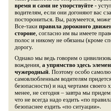
время и сами не упорствуйте
- усту
водителям, если они догоняют вас сз
посторониться. Вы, разумеется, может
Все-таки
правила дорожного движе
стороне
, согласно им вы имеете прав
полос и никому не обязаны (кроме с
дорогу.
Однако мы ведь говорим о цивилизо
вождения,
а упрямство здесь элеме
чужеродный
. Поэтому особо самол
самовлюбленным водителям придется
безопасности) и над чертами своего х
менее, не сегодня – завтра мы приде
что не всегда надо ездить «по правил
безопаснее ездить «по ситуации».