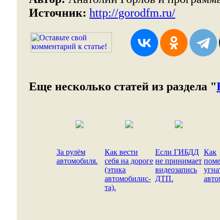
Источник:
http://gorodfm.ru/
Еще несколько статей из раздела "
За рулём
Как вести
Если ГИБДД
Как
автомобиля.
себя на дороге
не принимает
пом
(этика
видеозапись
угна
автомобилис-
ДТП.
авто
та).