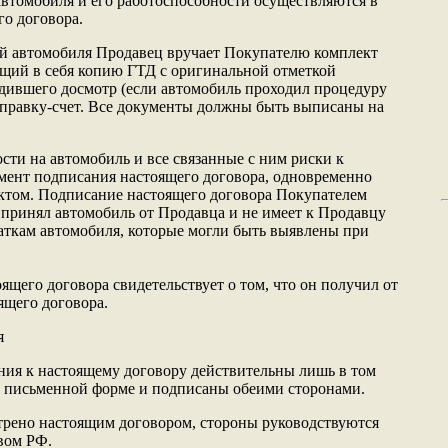
автомобиля и его работоспособности осуществляются в
о договора.
ей автомобиля Продавец вручает Покупателю комплект
щий в себя копию ГТД с оригинальной отметкой
дившего досмотр (если автомобиль проходил процедуру
справку-счет. Все документы должны быть выписаны на
ости на автомобиль и все связанные с ним риски к
мент подписания настоящего договора, одновременно
ктом. Подписание настоящего договора Покупателем
н принял автомобиль от Продавца и не имеет к Продавцу
аткам автомобиля, которые могли быть выявлены при
щего договора свидетельствует о том, что он получил от
ящего договора.
я
ения к настоящему договору действительны лишь в том
в письменной форме и подписаны обеими сторонами.
мотрено настоящим договором, стороны руководствуются
вом РФ.