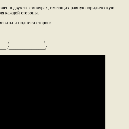
авлен в двух экземплярах, имеющих равную юридическую
для каждой стороны.
визиты и подписи сторон:
___ /_______________/
___ /________________/