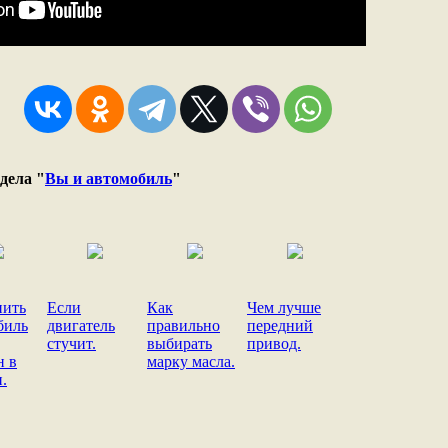
дела "
Вы и автомобиль
"
пить
Если
Как
Чем лучше
биль
двигатель
правильно
передний
стучит.
выбирать
привод.
н в
марку масла.
.