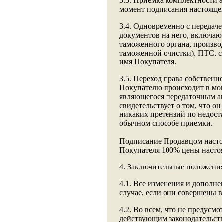
3.3. Приемка комплектности 
момент подписания настоящег
3.4. Одновременно с передач
документов на него, включаю
таможенного органа, произво
таможенной очистки), ПТС, 
имя Покупателя.
3.5. Переход права собственн
Покупателю происходит в мо
являющегося передаточным а
свидетельствует о том, что о
никаких претензий по недост
обычном способе приемки.
Подписание Продавцом настоя
Покупателя 100% цены насто
4. Заключительные положени
4.1. Все изменения и дополн
случае, если они совершены 
4.2. Во всем, что не предус
действующим законодательст