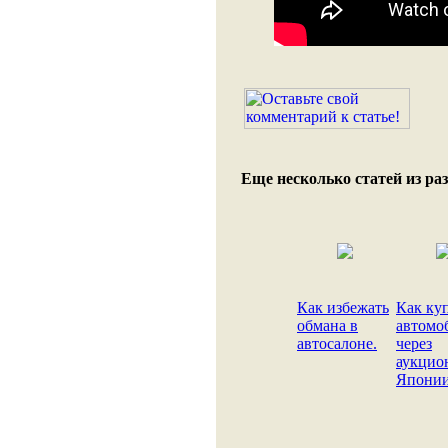
Еще несколько статей из раз
Как избежать
Как ку
обмана в
автомо
автосалоне.
через
аукцио
Японии