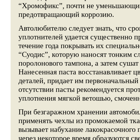
“Хромофикс”, почти не уменьшающий
предотвращающий коррозию.
Автолюбителю следует знать, что ср
уплотнителей удается существенно пр
течение года покрывать их специаль
“Суодис”, которую наносят тонким 
поролонового тампона, а затем сушат 
Нанесенная паста восстанавливает ц
деталей, придает им первоначальный
отсутствии пасты рекомендуется про
уплотнения мягкой ветошью, смочен
При безгаражном хранении автомоби
применять чехлы из промокаемой тк
вызывает набухание лакокрасочного 
через некоторое время образуются све