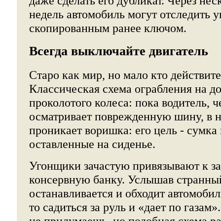
даже сделать его дубликат. Через нес
недель автомобиль могут отследить 
скопированным ранее ключом.
Всегда выключайте двигатель
Старо как мир, но мало кто действите
Классическая схема ограбления на до
проколотого колеса: пока водитель, ч
осматривает поврежденную шину, в 
проникает воришка: его цель - сумка
оставленные на сиденье.
Угонщики зачастую привязывают к з
консервную банку. Услышав странны
останавливается и обходит автомобиль
то садиться за руль и «дает по газам»
не придумаешь, но подобная схема р