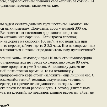
ссы, с удовольствием позволяя себе «топить за сотню». И
 дальние переезды такие же легкие.
мы будем считать дальним путешествием. Казалось бы,
ься на километраж. Допустим, дорогу длиной 300 км.
Все зависит от состояния дорожного покрытия,
 «начальника баранки». Если трасса хорошая,
» на дороге на скорости 160 км/ч, а его водитель при
, то переезд займет где-то 2-2,5 часа. Кто из современных
но готовиться к столь непродолжительному путешествию?
елезный конь» немолод и при 110 км/ч его немилосердно
но перемещаться по трассе со скоростью около 80 км/ч.
твие продлится уже 5 часов. А поскольку далеко не
ой позе столько времени, то на остановку у
придорожного кафе стоит «заложить» еще лишний час. С
ьскохозяйственной техники, задумчивых «возниц»,
ереезды и прочие неожиданности поездка может
то уже почти полный рабочий день. Поэтому длительным
уть, на который, по предварительным расчетам, уйдет не
озит?