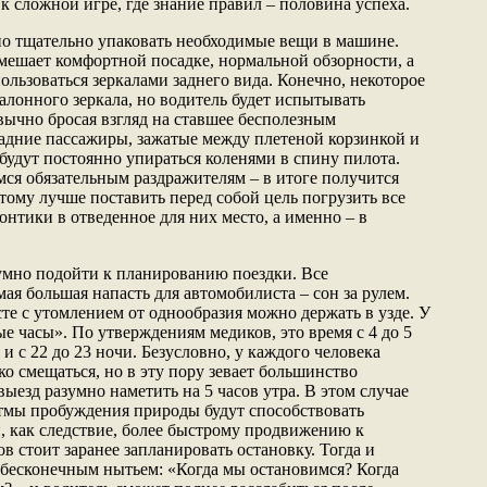
к сложной игре, где знание правил – половина успеха.
о тщательно упаковать необходимые вещи в машине.
 мешает комфортной посадке, нормальной обзорности, а
льзоваться зеркалами заднего вида. Конечно, некоторое
алонного зеркала, но водитель будет испытывать
ычно бросая взгляд на ставшее бесполезным
задние пассажиры, зажатые между плетеной корзинкой и
будут постоянно упираться коленями в спину пилота.
ся обязательным раздражителям – в итоге получится
тому лучше поставить перед собой цель погрузить все
онтики в отведенное для них место, а именно – в
умно подойти к планированию поездки. Все
ая большая напасть для автомобилиста – сон за рулем.
те с утомлением от однообразия можно держать в узде. У
е часы». По утверждениям медиков, это время с 4 до 5
ня и с 22 до 23 ночи. Безусловно, у каждого человека
о смещаться, но в эту пору зевает большинство
ыезд разумно наметить на 5 часов утра. В этом случае
тмы пробуждения природы будут способствовать
 как следствие, более быстрому продвижению к
ов стоит заранее запланировать остановку. Тогда и
 бесконечным нытьем: «Когда мы остановимся? Когда