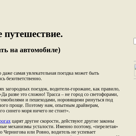
 путешествие.
ать на автомобиле)
о даже самая увлекательная поездка может быть
ись безответственно.
тях загородных поездок, водители-горожане, как правило,
а разве это сложно! Трасса – не город со светофорами,
омобилями и пешеходами, норовящими ринуться под
много проще. Поэтому нам, опытным драйверам,
ого синего моря ничего не стоит».
рогах
царят другие скорости, действуют другие законы
ые механизмы усталости. Именно поэтому, «перелетая»
о Чернигова или Ровно, водитель не успевает