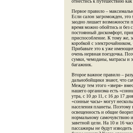
отнестись к путешествию как 
Первое правило – максимальн
Если салон загроможден, это
заодно лишает возможности по
время можно обойтись и без с
постоянный дискомфорт, прив
приспособление. К тому же, 
коробкой с электрочайником, 
Прибавьте это к уже имеющим
очень нервная поездочка. Поэ
сумки, чемоданы, матрасы и з
багажник.
Второе важное правило – раз
дальнобойщики знают, что сам
Между тем этого «зверя» вмес
нашего организма есть «сонны
утра, с 10 до 11, с 16 до 17 д
«сонные часы» могут нескольк
населения планеты. Поэтому в
освещенность и общие биори
нормальному самочувствию и,
заветной цели. На 10 и 16 час
пассажиры не будут изводить