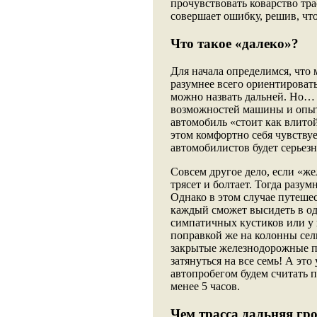
прочувствовать коварство тра
совершает ошибку, решив, что
Что такое «далеко»?
Для начала определимся, что 
разумнее всего ориентироват
можно назвать дальней. Но… 
возможностей машины и опыта
автомобиль «стоит как влитой
этом комфортно себя чувствует
автомобилистов будет серьез
Совсем другое дело, если «ж
трясет и болтает. Тогда разум
Однако в этом случае путешес
каждый сможет высидеть в одн
симпатичных кустиков или у 
поправкой же на колонны сел
закрытые железнодорожные п
затянуться на все семь! А э
автопробегом будем считать п
менее 5 часов.
Чем трасса дальняя гр