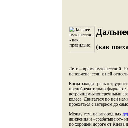
Дальнее
(как поех
Лето – время путешествий. Н
испорчена, если к ней отнест
Когда заходит речь о труднос
пренебрежительно фыркают: «Д
встречными-поперечными авт
колеса. Двигаться по ней на
проехаться с ветерком до сам
Между тем, на загородных
до
движения и «срабатывают» ин
по хорошей дороге от Киева д