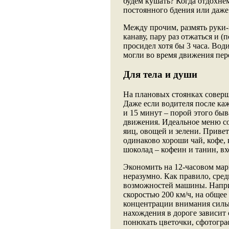
будем кушать? Когда отдохнем
постоянного бдения или даже 
Между прочим, размять руки-
канаву, пару раз отжаться и (
просидел хотя бы 3 часа. Вод
могли во время движения пере
Для тела и души
На плановых стоянках соверше
Даже если водителя после ка
и 15 минут – порой этого быв
движения. Идеальное меню сос
яиц, овощей и зелени. Приве
одинаково хороши чай, кофе, 
шоколад – кофеин и танин, вх
Экономить на 12-часовом марш
неразумно. Как правило, сред
возможностей машины. Наприм
скоростью 200 км/ч, на общее
концентрации внимания сильн
нахождения в дороге зависит 
понюхать цветочки, сфотогра