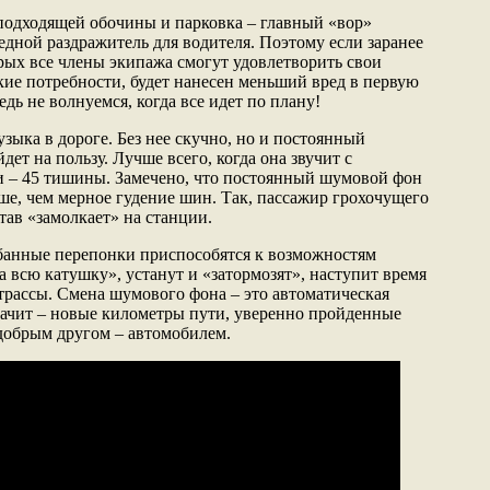
подходящей обочины и парковка – главный «вор»
едной раздражитель для водителя. Поэтому если заранее
орых все члены экипажа смогут удовлетворить свои
кие потребности, будет нанесен меньший вред в первую
дь не волнуемся, когда все идет по плану!
зыка в дороге. Без нее скучно, но и постоянный
ет на пользу. Лучше всего, когда она звучит с
и – 45 тишины. Замечено, что постоянный шумовой фон
ше, чем мерное гудение шин. Так, пассажир грохочущего
став «замолкает» на станции.
банные перепонки приспособятся к возможностям
 всю катушку», устанут и «затормозят», наступит время
 трассы. Смена шумового фона – это автоматическая
ачит – новые километры пути, уверенно пройденные
добрым другом – автомобилем.