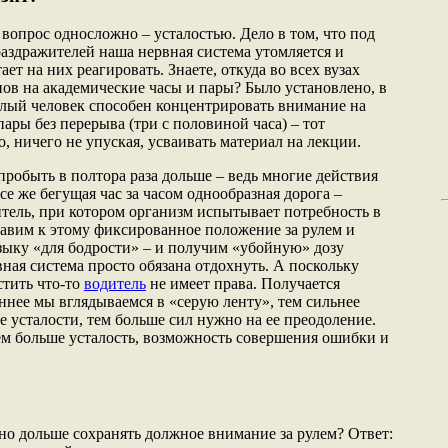
 вопрос односложно – усталостью. Дело в том, что под
аздражителей наша нервная система утомляется и
ает на них реагировать. Знаете, откуда во всех вузах
нов на академические часы и пары? Было установлено, в
слый человек способен концентрировать внимание на
пары без перерыва (три с половиной часа) – тот
 ничего не упуская, усваивать материал на лекции.
пробыть в полтора раза дольше – ведь многие действия
се же бегущая час за часом однообразная дорога –
тель, при котором организм испытывает потребность в
авим к этому фиксированное положение за рулем и
ыку «для бодрости» – и получим «убойную» дозу
вная система просто обязана отдохнуть. А поскольку
стить что-то
водитель
не имеет права. Получается
ннее мы вглядываемся в «серую ленту», тем сильнее
е усталости, тем больше сил нужно на ее преодоление.
ем больше усталость, возможность совершения ошибки и
жно дольше сохранять должное внимание за рулем? Ответ: