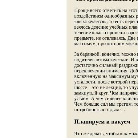
Проще всего ответить на этот
воздействием однообразных р
«выключается», то есть перест
взялось деление учебных пла
течение какого времени взро
предмете, не отвлекаясь. Две 
максимум, при котором можно,
За баранкой, конечно, можно 
водителя автоматические. И в
достаточно сильный раздражи
переключении внимания. Доб
включенную на максимум муз
усталости, после которой нер
шоссе – это не лекция, то упу
замкнутый круг. Чем напряже
устаем. А чем сильнее влияни
Чем больше сил мы тратим, т
потребность в отдыхе…
Планируем и пакуем
Что же делать, чтобы как мо