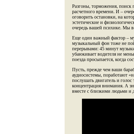
Разгоны, торможения, поиск 
расчетного времени. И – очер
оговорить остановки, на кот
эстетические и физиологичес
очередь вашей психике. Мы ве
Еще один важный фактор – му
музыкальный фон тоже не пойд
перерывами: 45 минут музык
убаюкивает водителя не мень
поезда просыпается, когда со
Пусть, прежде чем ваши бара
аудиосистемы, поработают «на
послушать двигатель и голос
концентрация внимания. А зн
вместе с близкими людьми и 