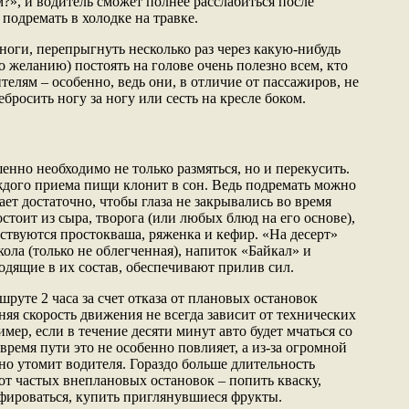
?», и водитель сможет полнее расслабиться после
подремать в холодке на травке.
ноги, перепрыгнуть несколько раз через какую-нибудь
по желанию) постоять на голове очень полезно всем, кто
ителям – особенно, ведь они, в отличие от пассажиров, не
бросить ногу за ногу или сесть на кресле боком.
нно необходимо не только размяться, но и перекусить.
ждого приема пищи клонит в сон. Ведь подремать можно
ает достаточно, чтобы глаза не закрывались во время
тоит из сыра, творога (или любых блюд на его основе),
тствуются простокваша, ряженка и кефир. «На десерт»
кола (только не облегченная), напиток «Байкал» и
одящие в их состав, обеспечивают прилив сил.
руте 2 часа за счет отказа от плановых остановок
няя скорость движения не всегда зависит от технических
ер, если в течение десяти минут авто будет мчаться со
 время пути это не особенно повлияет, а из-за огромной
о утомит водителя. Гораздо больше длительность
от частых внеплановых остановок – попить кваску,
фироваться, купить приглянувшиеся фрукты.