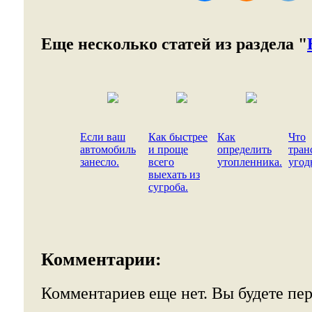
Еще несколько статей из раздела "
Если ваш
Как быстрее
Как
Что
автомобиль
и проще
определить
тран
занесло.
всего
утопленника.
угод
выехать из
сугроба.
Комментарии:
Комментариев еще нет. Вы будете пе