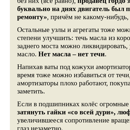
без них (всё равно),
продавец гордо з
буквально на днях двигатель был 
ремонту»
, причём не какому-нибудь,
Остальные узлы и агрегаты тоже мож
степени улучшить: течь масла из кор
заднего моста можно ликвидировать, 
масло.
Нет масла – нет течи
.
Напихав ваты под кожухи амортизато
время тоже можно избавиться от течи, 
амортизаторы плохо работают, покупа
заметить.
Если в подшипниках колёс огромные
затянуть гайки «со всей дури», лю
увеличившееся сопротивление враще
глаз незаметно.