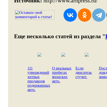
Источник:
http://www.arhpress.ru/
Еще несколько статей из раздела "
111
О реальных
Если
Посл
утверждений
пробегах
двигатель
дожд
хитрых
японских
стучит.
зимо
продавцов
авто.
подержанных
авто.