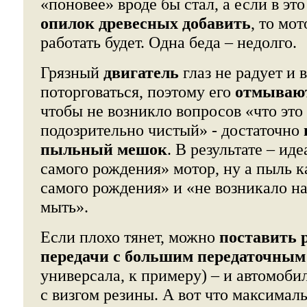
«поновее» вроде бы стал, а если в эт
опилок древесных добавить
, то мо
работать будет. Одна беда – недолго.
Грязный
двигатель
глаз не радует и
поторговаться, поэтому его
отмывают
чтобы не возникло вопросов «что это
подозрительно чистый» - достаточно
пыльный мешок
. В результате – ид
самого рождения» мотор, ну а пыль ка
самого рождения» и «не возникало н
мыть».
Если плохо тянет, можно
поставить 
передачи с большим передаточным
универсала, к примеру) – и автомобил
с визгом резины. А вот что максимал