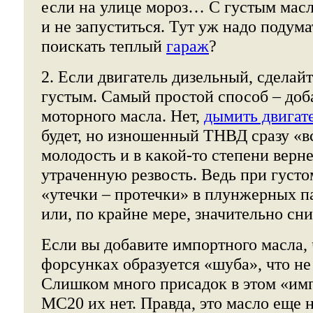
если на улице мороз… С густым масл
и не запуститься. Тут уж надо подума
поискать теплый
гараж
?
2. Если двигатель дизельный, сделай
густым. Самый простой способ – доба
моторного масла. Нет,
дымить двигат
будет, но изношенный ТНВД сразу «
молодость и в какой-то степени верн
утраченную резвость. Ведь при густо
«утечки – протечки» в плунжерных п
или, по крайне мере, значительно сни
Если вы добавите импортного масла, 
форсунках образуется «шуба», что не
Слишком много присадок в этом «имп
МС20 их нет. Правда, это масло еще н