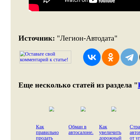
Источник:
"Легион-Автодата"
Еще несколько статей из раздела "
Как
Обман в
Как
Стра
правильно
автосалоне.
увеличить
авто
продать
дорожный
от у