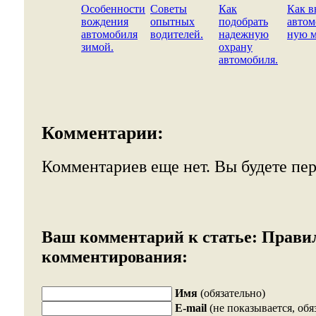
Особенности
Советы
Как
Как в
вождения
опытных
подобрать
автом
автомобиля
водителей.
надежную
ную м
зимой.
охрану
автомобиля.
Комментарии:
Комментариев еще нет. Вы будете пе
Ваш комментарий к статье:
Прави
комментирования:
Имя
(обязательно)
E-mail
(не показывается, обя