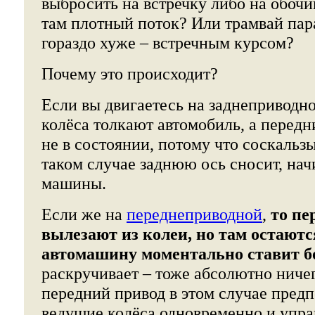
выбросить на встречку либо на обочин
там плотный поток? Или трамвай пар
гораздо хуже – встречным курсом?
Почему это происходит?
Если вы двигаетесь на заднеприводно
колёса толкают автомобиль, а передн
не в состоянии, потому что соскальз
таком случае заднюю ось сносит, нач
машины.
Если же на
переднеприводной
,
то пе
вылезают из колеи, но там остаютс
автомашину моментально ставит б
раскручивает – тоже абсолютно ничег
передний привод в этом случае предп
ведущие колёса одновременно и упра