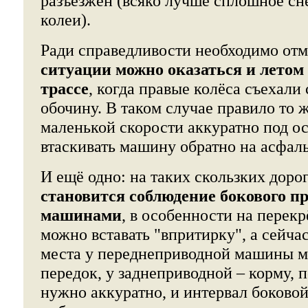
разъезжен (всяко лучше сплошное сн
колеи).
Ради справедливости необходимо отм
ситуации можно оказаться и летом 
трассе
, когда правые колёса съехали 
обочину. В таком случае правило то ж
маленькой скорости аккуратно под о
втаскивать машину обратно на асфаль
И ещё одно: на таких скользких доро
становится соблюдение бокового п
машинами
, в особенности на перекр
можно вставать "впритирку", а сейча
места у переднеприводной машины м
передок, у заднеприводной – корму, п
нужно аккуратно, и интервал боковой