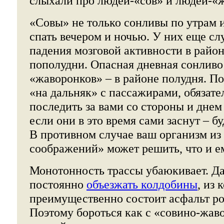
слыхали про людей-«сов» и людей-«
«Совы» не только сонливы по утрам и
спать вечером и ночью. У них еще сл
падения мозговой активности в район
пополудни. Опасная дневная сонливо
«жаворонков» – в районе полудня. По
«на дальняк» с пассажирами, обязате
последить за вами со стороны и днем 
если они в это время сами заснут – бу
В противном случае ваш организм из
соображений» может решить, что и е
Монотонность трассы убаюкивает. Д
постоянно
объезжать колдобины
, из 
преимущественно состоит асфальт ро
Поэтому бороться как с «совино-жаво