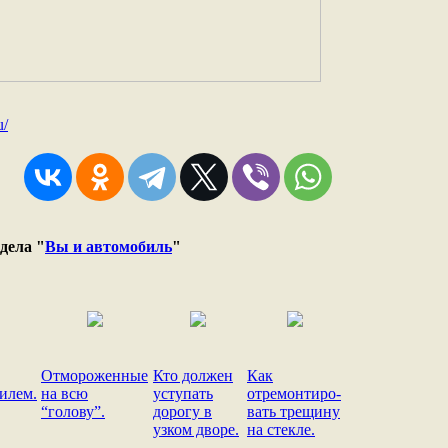
u/
дела "
Вы и автомобиль
"
Отмороженные
Кто должен
Как
илем.
на всю
уступать
отремонтиро-
“голову”.
дорогу в
вать трещину
узком дворе.
на стекле.