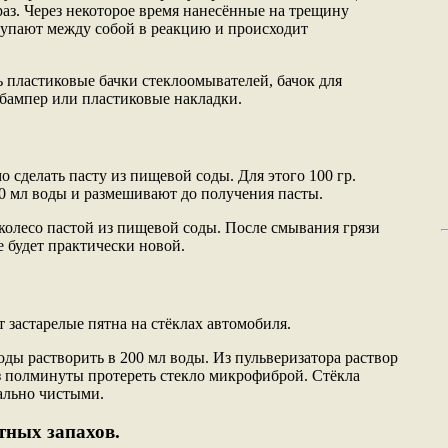
раз. Через некоторое время нанесённые на трещину
тупают между собой в реакцию и происходит
 пластиковые бачки стеклоомывателей, бачок для
 бампер или пластиковые накладки.
 сделать пасту из пищевой соды. Для этого 100 гр.
0 мл воды и размешивают до получения пасты.
колесо пастой из пищевой соды. После смывания грязи
е будет практически новой.
 застарелые пятна на стёклах автомобиля.
ды растворить в 200 мл воды. Из пульверизатора раствор
ез полминуты протереть стекло микрофиброй. Стёкла
еально чистыми.
тных запахов.