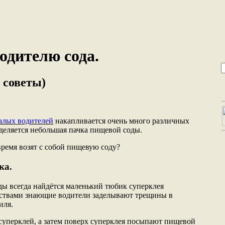
одителю сода.
 советы)
алых водителей
накапливается очень много различных
деляется небольшая пачка пищевой соды.
время возят с собой пищевую соду?
ка.
ды всегда найдётся маленький тюбик суперклея
ствами знающие водители заделывают трещины в
иля.
суперклей, а затем поверх суперклея посыпают пищевой