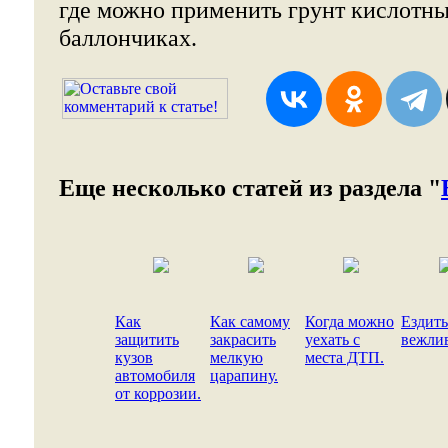
где можно применить грунт кислотны
баллончиках.
Еще несколько статей из раздела "
Как
Как самому
Когда можно
Ездить
защитить
закрасить
уехать с
вежли
кузов
мелкую
места ДТП.
автомобиля
царапину.
от коррозии.