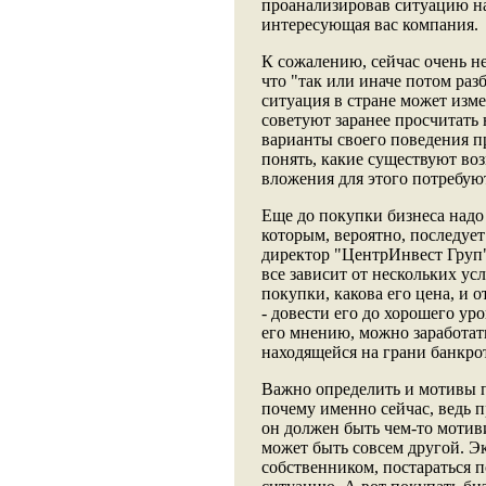
проанализировав ситуацию на
интересующая вас компания.
К сожалению, сейчас очень н
что "так или иначе потом разб
ситуация в стране может изме
советуют заранее просчитать
варианты своего поведения п
понять, какие существуют во
вложения для этого потребуют
Еще до покупки бизнеса надо 
которым, вероятно, последует
директор "ЦентрИнвест Груп"
все зависит от нескольких ус
покупки, какова его цена, и 
- довести его до хорошего ур
его мнению, можно заработат
находящейся на грани банкро
Важно определить и мотивы п
почему именно сейчас, ведь п
он должен быть чем-то мотив
может быть совсем другой. Э
собственником, постараться 