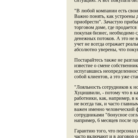
ситуацию. А вот покупать биз
"В любой компании есть свои 
Важно понять, как устроены 
приобрести". Зачастую прибы
торговом доме, где продаетс
покупая бизнес, необходимо с
денежных потоков. А это не в
учет не всегда отражает реа
абсолютно уверены, что покуп
Постарайтесь также не разгла
известие о смене собственни
испугавшись неопределенност
собой клиентов, а это уже ст
"Лояльность сотрудников к но
Хуцишвили, - потому что в ка
работники, как, например, в
не всегда так, и часто главн
важен именно человеческий ф
сотрудниками "бонусное согл
например, 6 месяцев после п
Гарантию того, что персонал 
часто включают и в договор 