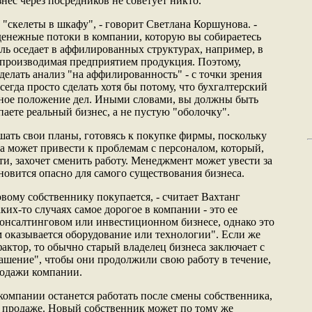
нес через посредников не советует никто.
"скелеты в шкафу", - говорит Светлана Коршунова. -
денежные потоки в компании, которую вы собираетесь
ль оседает в аффилированных структурах, например, в
я производимая предприятием продукция. Поэтому,
делать анализ "на аффилированность" - с точки зрения
сегда просто сделать хотя бы потому, что бухгалтерский
льное положение дел. Иными словами, вы должны быть
аете реальный бизнес, а не пустую "оболочку".
шать свои планы, готовясь к покупке фирмы, поскольку
ка может привести к проблемам с персоналом, который,
и, захочет сменить работу. Менеджмент может увести за
ановится опасно для самого существования бизнеса.
вому собственнику покупается, - считает Вахтанг
ких-то случаях самое дорогое в компании - это ее
 консалтинговом или инвестиционном бизнесе, однако это
ым оказывается оборудование или технологии". Если же
актор, то обычно старый владелец бизнеса заключает с
ашение", чтобы они продолжили свою работу в течение,
родажи компании.
компании останется работать после смены собственника,
о продаже. Новый собственник может по тому же