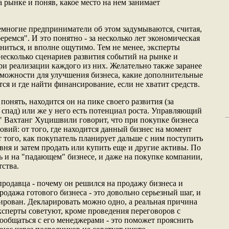
 рынке и поняв, какое место на нем занимает
емногие предприниматели об этом задумываются, считая,
еремся". И это понятно - за несколько лет экономическая
ниться, и вполне ощутимо. Тем не менее, эксперты
 несколько сценариев развития событий на рынке и
ри реализации каждого из них. Желательно также заранее
зможности для улучшения бизнеса, какие дополнительные
ся и где найти финансирование, если не хватит средств.
понять, находится он на пике своего развития (за
 спад) или же у него есть потенциал роста. Управляющий
 Вахтанг Хуцишвили говорит, что при покупке бизнеса
ловий: от того, где находится данный бизнес на момент
от того, как покупатель планирует дальше с ним поступить
овня и затем продать или купить еще и другие активы. По
ь и на "падающем" бизнесе, и даже на покупке компании,
тства.
родавца - почему он решился на продажу бизнеса и
родажа готового бизнеса - это довольно серьезный шаг, и
ирован. Декларировать можно одно, а реальная причина
ксперты советуют, кроме проведения переговоров с
пообщаться с его менеджерами - это поможет прояснить