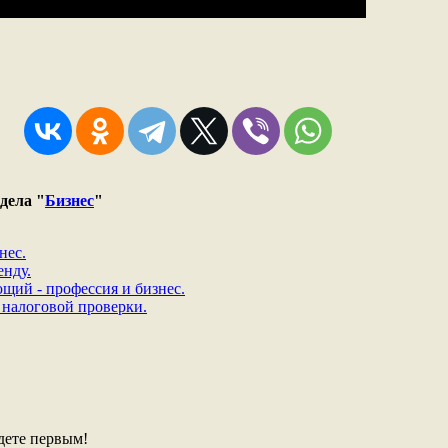
дела "
Бизнес
"
нес.
енду.
ий - профессия и бизнес.
я налоговой проверки.
дете первым!