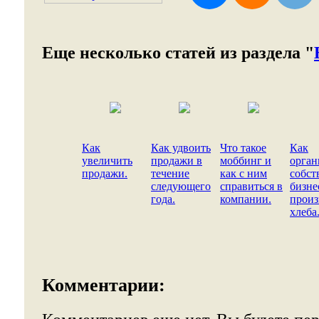
Еще несколько статей из раздела "
Как
Как удвоить
Что такое
Как
увеличить
продажи в
моббинг и
орган
продажи.
течение
как с ним
собст
следующего
справиться в
бизне
года.
компании.
произ
хлеба
Комментарии: