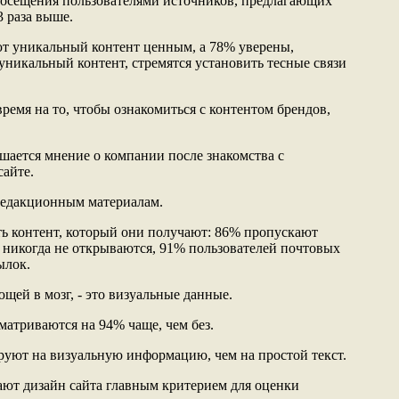
посещения пользователями источников, предлагающих
3 раза выше.
ют уникальный контент ценным, а 78% уверены,
никальный контент, стремятся установить тесные связи
время на то, чтобы ознакомиться с контентом брендов,
чшается мнение о компании после знакомства с
сайте.
редакционным материалам.
ть контент, который они получают: 86% пропускают
 никогда не открываются, 91% пользователей почтовых
ылок.
щей в мозг, - это визуальные данные.
матриваются на 94% чаще, чем без.
руют на визуальную информацию, чем на простой текст.
тают дизайн сайта главным критерием для оценки