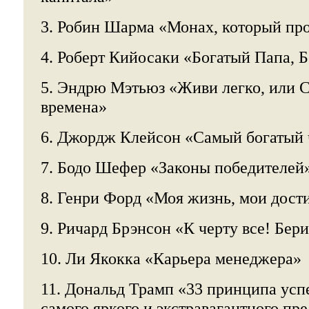
3. Робин Шарма «Монах, который пр
4. Роберт Кийосаки «Богатый Папа, 
5. Эндрю Мэтьюз «Живи легко, или С
времена»
6. Джордж Клейсон «Самый богатый 
7. Бодо Шефер «Законы победителей
8. Генри Форд «Моя жизнь, мои дос
9. Ричард Брэнсон «К черту все! Бери
10. Ли Якокка «Карьера менеджера»
11. Дональд Трамп «33 принципа усп
самого яркого и экстравагантного пр