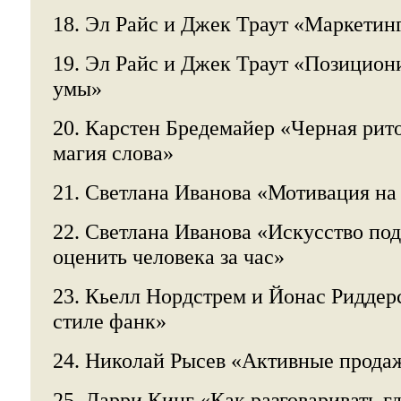
18. Эл Райс и Джек Траут «Маркетин
19. Эл Райс и Джек Траут «Позициони
умы»
20. Карстен Бредемайер «Черная рито
магия слова»
21. Светлана Иванова «Мотивация на
22. Светлана Иванова «Искусство под
оценить человека за час»
23. Кьелл Нордстрем и Йонас Риддер
стиле фанк»
24. Николай Рысев «Активные прода
25. Ларри Кинг «Как разговаривать гд