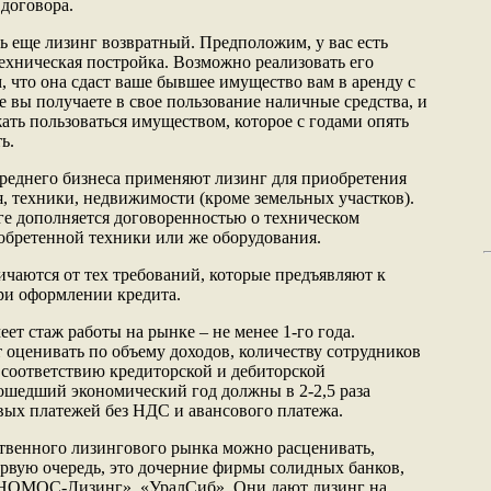
 договора.
ь еще лизинг возвратный. Предположим, у вас есть
техническая постройка. Возможно реализовать его
, что она сдаст ваше бывшее имущество вам в аренду с
 вы получаете в свое пользование наличные средства, и
ать пользоваться имуществом, которое с годами опять
ь.
реднего бизнеса применяют лизинг для приобретения
я, техники, недвижимости (кроме земельных участков).
ге дополняется договоренностью о техническом
обретенной техники или же оборудования.
ичаются от тех требований, которые предъявляют к
ри оформлении кредита.
т стаж работы на рынке – не менее 1-го года.
 оценивать по объему доходов, количеству сотрудников
 соответствию кредиторской и дебиторской
ошедший экономический год должны в 2-2,5 раза
вых платежей без НДС и авансового платежа.
ственного лизингового рынка можно расценивать,
рвую очередь, это дочерние фирмы солидных банков,
«НОМОС-Лизинг», «УралСиб». Они дают лизинг на