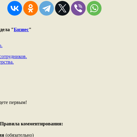
дела "
Бизнес
"
о.
сотрудников.
ерства.
дете первым!
Правила комментирования:
мя
(обязательно)