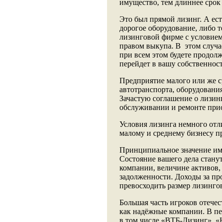
имущество, тем длиннее срок
Это был прямой лизинг. А ест
дорогое оборудование, либо 
лизинговой фирме с условием
правом выкупа. В этом случае
при всем этом будете продолж
перейдет в вашу собственност
Предприятие малого или же с
автотранспорта, оборудовани
Зачастую соглашение о лизин
обслуживании и ремонте при
Условия лизинга немного отл
малому и среднему бизнесу п
Принципиальное значение имее
Состояние вашего дела станут
компании, величине активов,
задолженности. Доходы за пр
превосходить размер лизинго
Большая часть игроков отече
как надёжные компании. В пе
в том числе «ВТБ-Лизинг», 